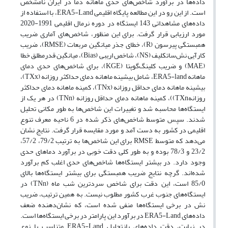
داده‌ها در برآورد شاخص‌های حدی ماهانه دما در ایران نامشخص
است. از این رو در این مطالعه پایگاه اقلیمی ERA5-Land، با استفاده از
داده‌های مشاهداتی 143 ایستگاه در دوره نرمال اقلیمی 1991-2020
مورد ارزیابی قرار گرفت. برای این منظور، شاخص‌های آماری ضریب
همبستگی پیرسون (R)، خطای جذر میانگین مربعات (RMSE)، ضریب
کارآیی نش‌ساتکلیف (NS)، شاخص اریبی (Bias)، میانگین قدرمطلق خطا
(MAE) و ضریب کلینگ‌گوپتا (KGE)، برای شاخص‌های حدی دمای
ماهانه ERA5-land، شامل بیشینه ماهانه دمای حداکثر روزانه (TXx)،
بیشینه ماهانه دمای حداقل روزانه (TNx)، کمینه ماهانه دمای حداکثر
روزانهTXn))، کمینه ماهانه دمای حداقل روزانه (TNn) در هر یک از
ایستگاه‌ها محاسبه شد و تغییرات این شاخص‌ها به طور مکانی تحلیل
شدند. سپس متوسط شاخص‌های ذکر شده در 6 ناحیه معرف تنوع
اقلیمی در کشور به دست آمد و مورد مقایسه قرار گرفت. نتایج نشان
می‌دهد که متوسط RMSE برای این شاخص‌ها به ترتیب 79/2، 57/2،
23/2 و 78/3 بوده و به طور کلی دقت خوبی در برآورد دماهای حدی
وجود دارد. در بیشتر ایستگاه‌ها شاخص‌های حدی اغلب کم برآورد
شده‌اند. گرچه نتایج ضریب همبستگی برای بیشتر ایستگاه‌ها بالای
85/0 است، این دقت برای شاخص سردترین شب ماه (TNn) در
ایستگاه‌های جنوب غرب کشور مطلوب نیست. به همین ترتیب، ضریب
نش در برخی ایستگاه‌ها منفی شده است، که نشان‌دهنده ضعف
داده‌های ERA5-Land در برآورد این پارامتر در برخی ایستگاه‌ها است.
در نهایت، دقت داده‌های بازتحلیل ERA5-Land متناسب با نوع