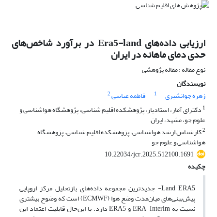
ارزیابی داده‌های Era5-land در برآورد شاخص‌های
حدی دمای ماهانه در ایران
نوع مقاله : مقاله پژوهشی
نویسندگان
2
1
زهره جوانشیری
فاطمه عباسی
1
دکترای آمار، استادیار، پژوهشکده اقلیم شناسی، پژوهشگاه هواشناسی و
علوم جو، مشهد، ایران
2
کارشناس ارشد هواشناسی، پژوهشکده اقلیم شناسی، پژوهشگاه
هواشناسی و علوم جو
10.22034/jcr.2025.512100.1691
چکیده
Land ERA5- جدیدترین مجموعه داده‌های بازتحلیل مرکز اروپایی
پیش‌بینی‌های میان‌مدت وضع هوا (ECMWF) است که وضوح بیشتری
نسبت به ERA-Interim و ERA5 دارد. با این‌حال قابلیت اعتماد این