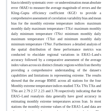
bias to identify systematic over- or underestimation, mean absolute
error (MAE) to measure the average magnitude of errors, and the
Kling-Gupta efficiency coefficient (KGE) to provide a
comprehensive assessment of correlation, variability bias, and mean
bias for the monthly extreme temperature indices: maximum
monthly daily maximum temperature (TXx), maximum monthly
daily minimum temperature (TNx), minimum monthly daily
maximum temperature (TXn), and minimum monthly daily
minimum temperature (TNn). Furthermore, a detailed analysis of
the spatial distribution of these performance metrics was
conducted to elucidate regional variations in ERA5-Land's
accuracy, followed by a comparative assessment of the average
index values across six distinct climatic regions within Iran, thereby
providing a comprehensive understanding of the dataset's
capabilities and limitations in representing extreme. The results
showed that the average RMSE across all stations for the four
Monthly extreme temperature indices studied, TXx, TNx, TXn, and
TNn, are 2.79, 2.57, 2.23, and 3.78, respectively, indicating that the
ERA5-Land reanalysis data generally have good accuracy in
estimating monthly extreme temperatures across Iran. In most
stations, the monthly extreme values of the ERA5-Land data are