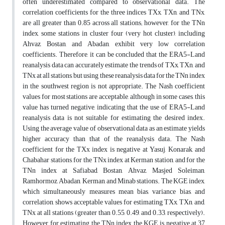
often underestimated compared to observational data. The
correlation coefficients for the three indices TXx, TXn, and TNx,
are all greater than 0.85 across all stations; however, for the TNn
index, some stations in cluster four (very hot cluster), including
Ahvaz, Bostan, and Abadan, exhibit very low correlation
coefficients. Therefore, it can be concluded that the ERA5-Land
reanalysis data can accurately estimate the trends of TXx, TXn, and
TNx at all stations, but using these reanalysis data for the TNn index
in the southwest region is not appropriate. The Nash coefficient
values for most stations are acceptable, although in some cases, this
value has turned negative, indicating that the use of ERA5-Land
reanalysis data is not suitable for estimating the desired index.
Using the average value of observational data as an estimate yields
higher accuracy than that of the reanalysis data. The Nash
coefficient for the TXx index is negative at Yasuj, Konarak, and
Chabahar stations, for the TNx index at Kerman station, and for the
TNn index at Safiabad, Bostan, Ahvaz, Masjed Soleiman,
Ramhormoz, Abadan, Kerman, and Minab stations. The KGE index,
which simultaneously measures mean bias, variance bias, and
correlation, shows acceptable values for estimating TXx, TXn, and,
TNx at all stations (greater than 0.55, 0.49, and 0.33, respectively).
However, for estimating the TNn index, the KGE is negative at 37