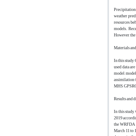
Precipitation
weather predi
resources be
models. Recen
However, the 
Materials an
In this study
used data are
model, model 
assimilation
MHS, GPSRO sa
Results and d
In this study
2019 accordin
the WRFDA mod
March 11 to 1