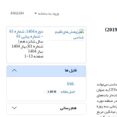
ورود به سامانه
ENGLISH
دوره 1404، شماره 61
- شماره پیاپی 61
سال شانزدهم |
شماره 61| بهار 1404
بهار 1404
صفحه
1-13
فایل ها
XML
مناسب می‌تواند
باعث ایجاد آمادگی بیشتر در برابر صدمات و خسارات احتمالی باشد. هدف از این مطالعه پیش‌بینی بارش‌های سنگین در یک بازه زمانی مناسب بر اساس مدل جهانی CFSv2 به عنوان
اصل مقاله
1.08 M
یت داده‌گواری آن با استفاده از بسته WRFDA به روش وردشی سه بعدی موسوم به 3D-var و با استفاده از داده‌های
نطقه جنوب غرب ایران می‌باشد. در منطقه مورد
زمانی سه روزه
هم رسانی
 میانگین مربع