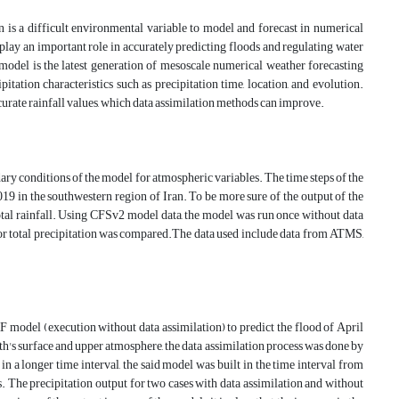
on is a difficult environmental variable to model and forecast in numerical
lay an important role in accurately predicting floods and regulating water
del is the latest generation of mesoscale numerical weather forecasting
ation characteristics such as precipitation time, location, and evolution.
accurate rainfall values, which data assimilation methods can improve.
ndary conditions of the model for atmospheric variables. The time steps of the
19 in the southwestern region of Iran. To be more sure of the output of the
tal rainfall. Using CFSv2 model data, the model was run once without data
or total precipitation was compared.The data used include data from ATMS,
F model (execution without data assimilation) to predict the flood of April
th's surface and upper atmosphere, the data assimilation process was done by
a longer time interval, the said model was built in the time interval from
. The precipitation output for two cases with data assimilation and without