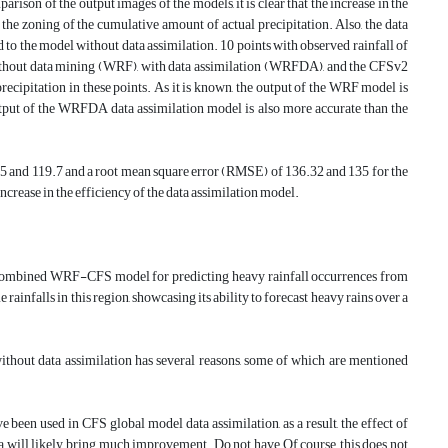
son of the output images of the models, it is clear that the increase in the
e zoning of the cumulative amount of actual precipitation. Also, the data
to the model without data assimilation. 10 points with observed rainfall of
ithout data mining (WRF), with data assimilation (WRFDA), and the CFSv2
cipitation in these points. As it is known, the output of the WRF model is
utput of the WRFDA data assimilation model is also more accurate than the
5 and 119.7 and a root mean square error (RMSE) of 136.32 and 135 for the
increase in the efficiency of the data assimilation model.
he combined WRF-CFS model for predicting heavy rainfall occurrences from
ainfalls in this region, showcasing its ability to forecast heavy rains over a
ithout data assimilation has several reasons, some of which are mentioned
 been used in CFS global model data assimilation, as a result, the effect of
ata will likely bring much improvement. Do not have Of course, this does not