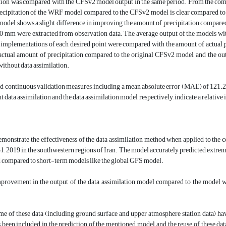
tion was compared with the CFSv2 model output in the same period. From the compari
ecipitation of the WRF model compared to the CFSv2 model is clear compared to th
model shows a slight difference in improving the amount of precipitation compared 
0 mm were extracted from observation data. The average output of the models w
implementations of each desired point were compared with the amount of actual pre
e actual amount of precipitation compared to the original CFSv2 model, and the o
thout data assimilation.
d continuous validation measures, including a mean absolute error (MAE) of 121.2
 data assimilation and the data assimilation model, respectively, indicate a relative 
demonstrate the effectiveness of the data assimilation method when applied to t
1, 2019 in the southwestern regions of Iran. The model accurately predicted extreme r
d compared to short-term models like the global GFS model.
mprovement in the output of the data assimilation model compared to the model w
me of these data (including ground surface and upper atmosphere station data) have
s been included in the prediction of the mentioned model, and the reuse of these d