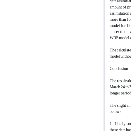
data assimila
amount of pr
assimilation 
more than 15
model for 12 
closer to th
WRF model wi
The calculate
model without
Conclusion
The results 
March 24 to 3
longer perio
The slight i
below:
1- Likely, so
these data ha