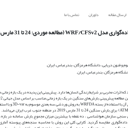
ارسال مقاله
داوران
تماس با ما
ی: 24 تا 31 مارس2019)
 و فنون دریایی، دانشگاه هرمزگان، بندرعباس، ایران.
انشگاه هرمزگان، بندرعباس، ایران.
ه اثرات مخربی بر شرایط زندگی انسان‌ها دارد. پیش‌بینی این پدیده در یک بازه زمانی 
شرایط اولیه مدل منطقه ای WRF (مدل بدون داده‌گواری) و در نها
مشاهداتی سطح زمین، سطوح فوقانی و داده های ماهواره ای(ATMS,MHS,GPSRO) برای بارش سنگین 24 تا 31 مارس 2019 در م
ان سنجی سازمان هواشناسی ، ده نقطه با بیشترین میزان مجموع بارش سامانه در بازه 
داده‌گواری مقایسه گردید. کارایی کلی این روش با محاسبه سنجه‌های پیوسته آماری