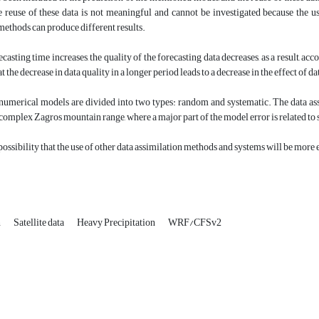
 reuse of these data is not meaningful and cannot be investigated because the us
methods can produce different results.
casting time increases, the quality of the forecasting data decreases, as a result, acco
 the decrease in data quality in a longer period leads to a decrease in the effect of da
 numerical models are divided into two types: random and systematic. The data as
 complex Zagros mountain range, where a major part of the model error is related to 
 possibility that the use of other data assimilation methods and systems will be mo
n
Satellite data
Heavy Precipitation
WRF/CFSv2