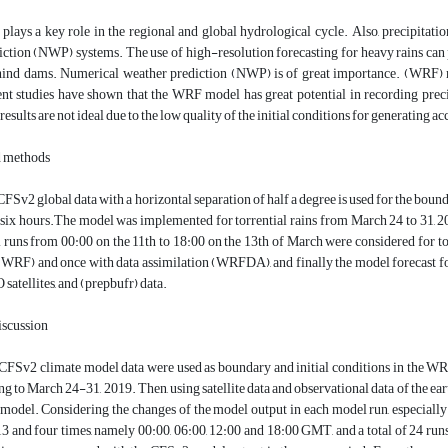
 plays a key role in the regional and global hydrological cycle. Also, precipitati
ction (NWP) systems. The use of high-resolution forecasting for heavy rains can p
hind dams. Numerical weather prediction (NWP) is of great importance. (WRF) mo
t studies have shown that the WRF model has great potential in recording precipit
results are not ideal due to the low quality of the initial conditions for generating 
d methods
, CFSv2 global data with a horizontal separation of half a degree is used for the bou
 six hours.The model was implemented for torrential rains from March 24 to 31, 20
runs from 00:00 on the 11th to 18:00 on the 13th of March were considered for to
 (WRF) and once with data assimilation (WRFDA), and finally the model forecast f
tellites, and (prepbufr) data.
iscussion
, CFSv2 climate model data were used as boundary and initial conditions in the WR
g to March 24-31, 2019. Then, using satellite data and observational data of the ear
el. Considering the changes of the model output in each model run, especially in 
3 and four times, namely 00:00, 06:00, 12:00 and 18:00 GMT, and a total of 24 runs