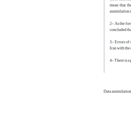
mean that the
assimilation 
2- As the fore
concluded that
3- Errors of
Iran with the
4- There is a
Data assimilatio