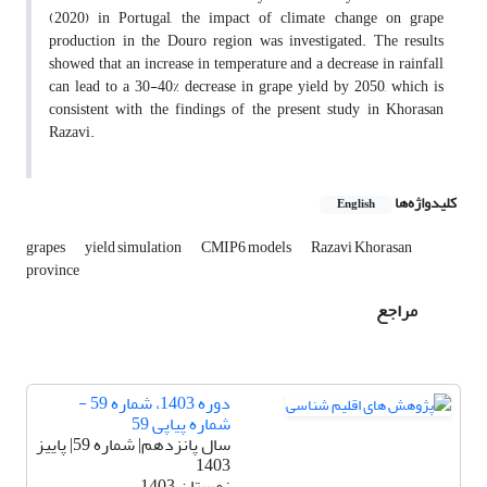
(2020) in Portugal, the impact of climate change on grape
production in the Douro region was investigated. The results
showed that an increase in temperature and a decrease in rainfall
can lead to a 30-40% decrease in grape yield by 2050, which is
consistent with the findings of the present study in Khorasan
Razavi.
کلیدواژه‌ها
English
grapes
yield simulation
CMIP6 models
Razavi Khorasan
province
مراجع
دوره 1403، شماره 59 -
شماره پیاپی 59
سال پانزدهم| شماره 59| پاییز
1403
زمستان 1403