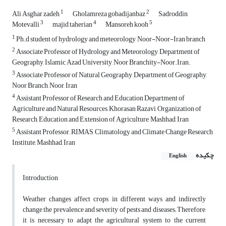
1
2
Ali Asghar zadeh
Gholamreza gobadijanbaz
Sadroddin
3
4
5
Motevalli
majid taherian
Mansoreh kooh
1
Ph.d student of hydrology and meteorology, Noor-Noor-Iran branch
2
Associate Professor of Hydrology and Meteorology, Department of
Geography, Islamic Azad University, Noor Branchity-Noor.Iran.
3
Associate Professor of Natural Geography, Department of Geography,
Noor Branch, Noor, Iran
4
Assistant Professor of Research and Education Department of
Agriculture and Natural Resources, Khorasan Razavi, Organization of
Research, Education and Extension of Agriculture, Mashhad, Iran
5
Assistant Professor, ,RIMAS, Climatology and Climate Change Research
Institute, Mashhad, Iran
چکیده
English
Introduction
Weather changes affect crops in different ways and indirectly
change the prevalence and severity of pests and diseases; Therefore,
it is necessary to adapt the agricultural system to the current