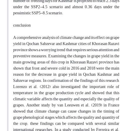
number of freezing days for Kashmar is projected to reach 2.3 days
under the SSP2-4.5 scenario and almost 0.36 days under the
pessimistic SSP5-8.5 scenario.
conclusion
A comprehensive analysis of climate change and its effect on grape
yield in Qochan, Sabzevar and Kashmar cities of Khorasan Razavi
province shows a worrying trend that requires serious attention and
preventive measures. Examining the changes in grape yield in the
main growing areas of this crop in Khorasan Razavi province has
shown that frost and severe cold in 2016 and 2018 were the main
reason for the decrease in grape yield in Qochan, Kashmar and
Sabzevar regions. In confirmation of the findings of this research,
Lorenzo et al. (2012) also investigated the important role of
temperature in the grape production cycle and showed that this
climatic variable affects the quantity and especially the quality of
grapes. Another study by van Leeuwen et al. (2019) in France
showed that climate change can cause changes in the timing of
grape phenological stages, which affects the quality and quantity of
the crop. these findings can be compared with several similar
international researches. In a study conducted by Ferreira et al.