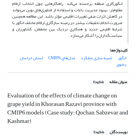
انگورکاری منطقه برجسته می‌کند. راهکارهایی چون انتخاب ارقام
مقاوم‌تر، بهبود مدیریت باغات و استفاده از فناوری‌های نوین می‌تواند
در کاهش اثرات منفی تغییرات اقلیمی مؤثر باشد. این مطالعه همچنین
ضرورت انجام تحقیقات بیشتر در زمینه سازگاری ارقام مختلف انگور با
شرایط اقلیمی جدید و همکاری نزدیک بین محققان، کشاورزان و
سیاست‌گذاران را آشکار می‌سازد.
کلیدواژه‌ها
انگور
شبیه سازی عملکرد
مدل‌های CMIP6
استان خراسان
رضوی
عنوان مقاله
English
Evaluation of the effects of climate change on
grape yield in Khorasan Razavi province with
CMIP6 models (Case study: Qochan, Sabzevar and
Kashmar)
نویسندگان
English