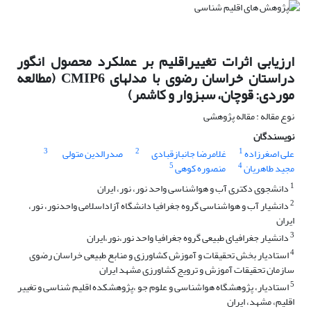
ارزیابی اثرات تغییراقلیم بر عملکرد محصول انگور
دراستان خراسان رضوی با مدلهای CMIP6 (مطالعه
موردی: قوچان، سبزوار و کاشمر)
نوع مقاله : مقاله پژوهشی
نویسندگان
3
2
1
علی اصغرزاده
غلامرضا جانبازقبادی
صدرالدین متولی
5
4
مجید طاهریان
منصوره کوهی
1
دانشجوی دکتری آب و هواشناسی واحد نور، نور، ایران
2
دانشیار آب و هواشناسی گروه جغرافیا دانشگاه آزاداسلامی واحدنور، نور،
ایران
3
دانشیار جغرافیای طبیعی گروه جغرافیا واحد نور،نور،ایران
4
استادیار بخش تحقیقات و آموزش کشاورزی و منابع طبیعی خراسان رضوی
سازمان تحقیقات آموزش و ترویج کشاورزی مشهد ایران
5
استادیار، پژوهشگاه هواشناسی و علوم جو ،پژوهشکده اقلیم شناسی و تغییر
اقلیم، مشهد، ایران