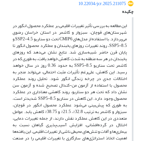
10.22034/jcr.2025.211075
چکیده
این مطالعه به بررسی تأثیر تغییرات اقلیمی بر عملکرد محصول انگور در
شهرستان‌های قوچان، سبزوار و کاشمر در استان خراسان رضوی
می‌پردازد. با استفاده از مدل‌های CMIP6 تحت دو سناریو SSP2-4.5 و
SSP5-8.5، روند تغییرات روزهای یخبندان و عملکرد محصول انگور تا
پایان قرن حاضر شبیه‌سازی شد. نتایج نشان می‌دهد که روزهای
یخبندان در هر سه منطقه به شدت کاهش خواهد یافت، به طوری که در
کاشمر تحت سناریو SSP5-8.5 به حدود 0.36 روز در سال خواهد
رسید. این کاهش، علی‌رغم تأثیرات مثبت احتمالی، می‌تواند منجر به
اختلالات جدی در چرخه زندگی انگور شود. تحلیل روند عملکرد
محصول با استفاده از آزمون من-کندال تصحیح شده و آزمون سن
نشان داد که تحت هر دو سناریو، روند کاهشی معناداری در عملکرد
محصول وجود دارد. این کاهش در سناریو SSP5-8.5 شدیدتر است،
به طوری که پیش‌بینی می‌شود عملکرد محصول انگور در قوچان،
سبزوار و کاشمر به ترتیب 32.8%، 21.5% و 38.75% کاهش یابد. عوامل
متعددی در این کاهش عملکرد نقش دارند، از جمله تغییرات دمایی،
اختلال در گرده‌افشانی، افزایش آسیب‌پذیری گیاهان نسبت به
بیماری‌ها و آفات و تنش‌های محیطی ناشی از تغییرات اقلیمی. این یافته‌ها
اهمیت اتخاذ استراتژی‌های سازگاری با تغییرات اقلیمی را در صنعت