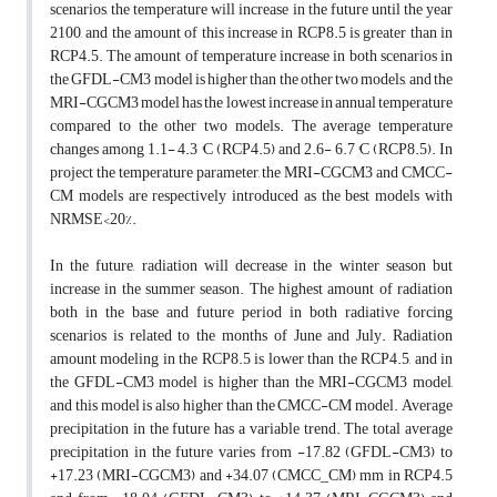
scenarios, the temperature will increase in the future until the year
2100, and the amount of this increase in RCP8.5 is greater than in
RCP4.5. The amount of temperature increase in both scenarios in
the GFDL-CM3 model is higher than the other two models, and the
MRI-CGCM3 model has the lowest increase in annual temperature
compared to the other two models. The average temperature
changes among 1.1- 4.3 °C (RCP4.5) and 2.6- 6.7 °C (RCP8.5). In
project the temperature parameter, the MRI-CGCM3 and CMCC-
CM models are respectively introduced as the best models with
NRMSE<20%.
In the future, radiation will decrease in the winter season but
increase in the summer season. The highest amount of radiation
both in the base and future period in both radiative forcing
scenarios is related to the months of June and July. Radiation
amount modeling in the RCP8.5 is lower than the RCP4.5, and in
the GFDL-CM3 model is higher than the MRI-CGCM3 model,
and this model is also higher than the CMCC-CM model. Average
precipitation in the future has a variable trend. The total average
precipitation in the future varies from -17.82 (GFDL-CM3) to
+17.23 (MRI-CGCM3) and +34.07 (CMCC_CM) mm in RCP4.5