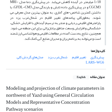
1/18 میلیمتر در آینده کاهش می‌یابد. در پیش‌نگری دما مدل MRI-
CGCM3 و در پیش‌نگری داده تابش و بارندگی مدل GFDL-CM3، با
داشتن کمترین شاخص-های آماری، به عنوان بهترین مدل معرفی می
شوند. به‌طورکلی پیامدهای تغییر اقلیم در شمال‌غرب یزد در
پارامترهای اقلیمی ردیابی و منجر به ترسیم آینده‌ای با افزایش خشکی،
خشکسالی و افزایش وسعت مناطق بیابان‌زائی برای این منطقه می شود.
هم‌چنین، نتایج به‌دست آمده در مطالعات اقلیمی و هواشناسی ارزشمند
است و می‌تواند به برنامه‌ریزان و مدیران منابع آبی کمک کند.
کلیدواژه‌ها
پیش‌نگری
تغییر اقلیم
شمال‌غرب یزد
مدل‌های گردش کلی
LARS-WG6
عنوان مقاله
English
Modeling and projection of climate parameters in
northwest of Yazd using General Circulation
Models and Representative Concentration
Pathway scenarios