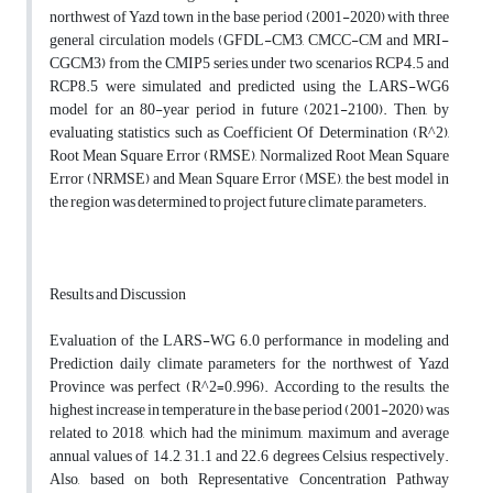
northwest of Yazd town in the base period (2001-2020) with three
general circulation models (GFDL-CM3, CMCC-CM and MRI-
CGCM3) from the CMIP5 series, under two scenarios RCP4.5 and
RCP8.5 were simulated and predicted using the LARS-WG6
model for an 80-year period in future (2021-2100). Then, by
evaluating statistics such as Coefficient Of Determination (R^2),
Root Mean Square Error (RMSE), Normalized Root Mean Square
Error (NRMSE) and Mean Square Error (MSE), the best model in
the region was determined to project future climate parameters.
Results and Discussion
Evaluation of the LARS-WG 6.0 performance in modeling and
Prediction daily climate parameters for the northwest of Yazd
Province was perfect (R^2=0.996). According to the results, the
highest increase in temperature in the base period (2001-2020) was
related to 2018, which had the minimum, maximum and average
annual values of 14.2, 31.1 and 22.6 degrees Celsius, respectively.
Also, based on both Representative Concentration Pathway