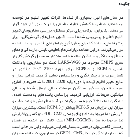
چکیده
در سال‌های اخیر، بسیاری از نهادها، اثرات تغییر اقلیم در توسعه
برنامه‌های منطبق با کاهش خطرات طبیعی را در دستور کار خود قرار
می‌دهند. بنابراین، برنامه‌ریزی موثر مستلزم بررسی سناریوهای تغییر
اقلیم فعلی و پیش‌بینی شده است. اکنون مدل‌های گردش‌کلی، ابزار
پیشرفته‌ای هستند که برای پیش‌نگری پارامترهای اقلیمی مورد استفاده
قرار می‌گیرند. در این مطالعه، پارامتر‌های اقلیمی تابش، بارندگی و دمای
حداقل، حداکثر و میانگین سالانه با استفاده از سه مدل گردش کلی از
سری CMIP5 موجود در LARS-WG6 تحت دو سناریوی واداشت
تابشی RCP4.5 و RCP8.5 برای دوره 2100-2021 میلادی در
شمال‌غرب یزد پیش‌نگری و ریزمقیاس نمایی گردید. کارایی مدل و
نتایج تغییر اقلیم آینده با دوره پایه 2020-2001 با شاخص‌های آماری
ضریب تبیین، مجذور میانگین مربعات خطای نرمال شده و خطای
میانگین مربعات، ارزیابی گردید. براساس یافته‌های به‌دست آمده،
میانگین دما تا 7/6 درجه سانتی‌گراد در آینده افزایش خواهد یافت و
میزان این افزایش در RCP8.5 بیشتر از RCP4.5 است. بیشترین میزان
افزایش دما مربوط به ماه جولای و مدل GFDL-CM3 و کمترین افزایش
نیز مربوط به مدل MRI-CGCM3 است. تابش در آینده در فصل
زمستان کاهش ولی در فصل تابستان افزایش می‌یابد و این در حالی است
که مقدار بارندگی در مدل GFDL-CM3 در سناریوی بدبینانه به میزان