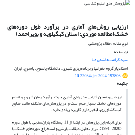
ارزیابی روش‌های آماری در برآورد طول دوره‌های
خشک(مطالعه موردی: استان کهگیلویه و بویراحمد)
نوع مقاله : مقاله پژوهشی
نویسنده
سید کرامت هاشمی عنا
استادیار گروه جغرافیا و برنامه‌ریزی شهری، دانشگاه یاسوج، یاسوج، ایران
10.22034/jcr.2024.193806
چکیده
ارزیابی و تعیین کارایی مدل‌های آماری جهت برآورد زمان شروع و اتمام
دوره‌های خشک بسیار مهم است و در پژوهش‌های مختلف مانند منابع
آب، کشاورزی، آبخیزداری کاربرد زیادی دارد.
برای انجام این پژوهش در ابتدا از 11 ایستگاه باران‌سنجی با طول دوره
(2020-1991)، برای تحلیل طبقات بارشی و استخراج دوره‌های خشک با
تداوم بیش از 15 روز استفاده شد. برای شناخت و برازش دقیق رفتار