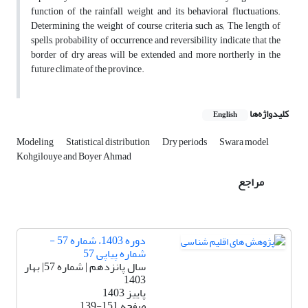
function of the rainfall weight and its behavioral fluctuations.
Determining the weight of course criteria such as; The length of
spells, probability of occurrence and reversibility indicate that the
border of dry areas will be extended and more northerly in the
future climate of the province.
کلیدواژه‌ها
English
Modeling
Statistical distribution
Dry periods
Swara model
Kohgilouye and Boyer Ahmad
مراجع
دوره 1403، شماره 57 -
شماره پیاپی 57
سال پانزدهم | شماره 57| بهار
1403
پاییز 1403
صفحه
139-151