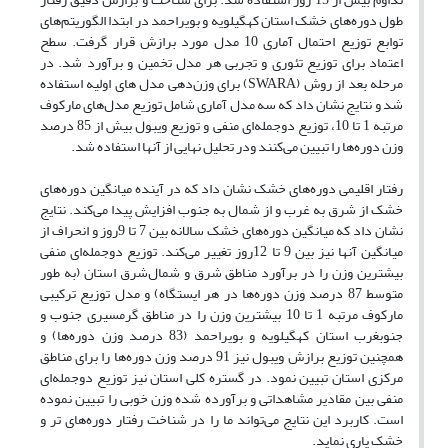
طول دوره‌های خشک استان کهگیلویه و بویراحمد در ابتدا الگوریتم‌های
توابع توزیع احتمال آماری 10 مدل مورد برازش قرار گرفت. سطح
اعتماد برای توزیع تئوری و تجربی هر مدل تخمین و برآورد شد. در
مرحله بعد از روش (SWARA) برای وزن‌دهی مدل‌ های اولیه استفاده
شد و نتایج نشان داد که سه مدل آماری شامل توزیع مدل‌های مارکوف
مرتبه 1 تا 10، توزیع دوجمله‌ای منفی و توزیع ویبول بیش از 85 درصد
وزن دوره‌ها را تبیین می‌کنند ودر تحلیل نهایی از آنها استفاده شد.
رفتار اقلیمی دوره‌های خشک نشان داد که در آینده میانگین دوره‌های
خشک از شرق به غرب و از شمال به جنوب افزایش پیدا می‌کند. نتایج
نشان داد که میانگین دوره‌های خشک سالانه بین 7 تا 9روز و انحراف از
میانگین آنها نیز بین 9 تا 12روز تغییر می‌کند. توزیع دوجمله‌ای منفی
بیشترین وزن را در برآورد مناطق شرق و شمال‌شرق استان (به طور
متوسط 87 درصد وزن دوره‌ها در هر ایستگاه) و مدل توزیع ترکیبی
مارکوف مرتبه 1 تا 10 بیشترین وزن را در مناطق گرمسیری جنوب و
جنوبغرب استان کهگیلویه و بویراحمد (83 درصد وزن دوره‌ها) و
همچنین توزیع برازش ویبول نیز 91 درصد وزن دوره‌ها را برای مناطق
مرکزی استان تبیین نمود. در گستره کلی استان نیز توزیع دوجمله‌ای
منفی بین مقادیر مشاهداتی و برآورده شده وزن خوبی را تبیین نموده
است. کاربرد این نتایج می‌تواند ما را در شناخت رفتار دوره‌های تر و
خشک یاری نماید.