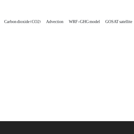
Carbon dioxide (CO2)
Advection
WRF-GHG model
GOSAT satellite