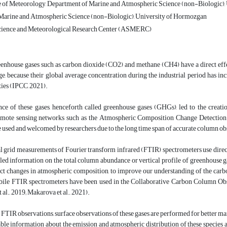
 of Meteorology, Department of Marine and Atmospheric Science (non-Biologic),
Marine and Atmospheric Science (non-Biologic), University of Hormozgan
ience and Meteorological Research Center (ASMERC)
enhouse gases such as carbon dioxide (CO2) and methane (CH4) have a direct effec
e, because their global average concentration during the industrial period has in
ies (IPCC, 2021).
ce of these gases, henceforth called greenhouse gases (GHGs), led to the creati
 remote sensing networks such as the Atmospheric Composition Change Detect
sed and welcomed by researchers due to the long time span of accurate column observ
 grid measurements of Fourier transform infrared (FTIR) spectrometers use direct s
led information on the total column abundance or vertical profile of greenhouse ga
ct changes in atmospheric composition, to improve our understanding of the carbo
ile FTIR spectrometers have been used in the Collaborative Carbon Column Obse
 al., 2019; Makarova et al., 2021).
o FTIR observations, surface observations of these gases are performed for better ma
ble information about the emission and atmospheric distribution of these species