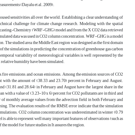
easurements (Dayalu et al., 2009).
used sensitivities all over the world. Establishing a clear understanding of
technical challenge for climate change research. Modeling with the spatial
orecasting-Chemistry (WRF-GHG) model and from the X CO2 data retrieved
e simulated data was used in CO2 column concentration. WRF-GHG is a model
n. The studied area, the Middle East region was designed as the first domain
of the simulations in predicting the concentration of greenhouse gas carbon
emporal variability of meteorological variables is well represented by the
d relative humidity have been simulated.
 fire emissions, and ocean emissions. Among the emission sources of CO2
ant with the amount of (38.33 and 23.70) percent in February and August.
nd (31.81 and 28.64) in February and August have the largest share in the
an with a value of (3.23-10 x 6) percent for CO2 pollutants are in third and
or of monthly average values from the advection field, in both February and
ing. The evaluation results of the RMSE error indicate that the simulation
t simulations. CO2 column concentration was underestimated in winter (0.79
 able to represent well many important features of observations (such as
the model for future studies in It assures the region.