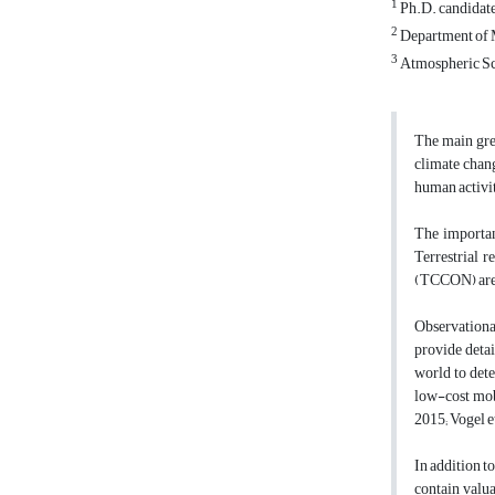
1
Ph.D. candidate
2
Department of 
3
Atmospheric Sc
The main gre
climate chang
human activit
The importan
Terrestrial
(TCCON) are u
Observational
provide detai
world to dete
low-cost mob
2015; Vogel et
In addition t
contain valua