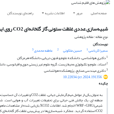
صفحه اصلی
مرور
اطلاعات نشریه
راهنمای نویسندگان
شبیه‌سازی‌ عددی غلظت ستونی گاز گلخانه‌ای CO2 روی ایران : اعتبار سنجی مدلWRF-GHG در برابرمشاهدات ماهواره گوست
نوع مقاله : مقاله پژوهشی
نویسندگان
3
2
1
سمیرا کرباسی
حسین ملکوتی
عاطفه محمدی
1
دکتری هواشناسی، دانشکده علوم و فنون دریایی،دانشگاه هرمزگان
2
استاد، علوم و تکنولوژی محیط زیست، گروه علوم غیر زیستی جوی و اقیانوسی، دان
3
دکتری مهندسی صنایع، پژوهشکده هواشناسی
10.22034/jcr.2024.191356
چکیده