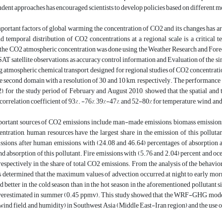
dent approaches has encouraged scientists to develop policies based on different m
portant factors of global warming, the concentration of CO2 and its changes has aro
nd temporal distribution of CO2 concentrations at a regional scale is a critical 
f the CO2 atmospheric concentration was done using the Weather Research and F
AT satellite observations, as accuracy control information and Evaluation of th
g atmospheric chemical transport, designed for regional studies of CO2 concentratio
he second domain with a resolution of 30 and 10 km, respectively. The performance 
, for the study period of February and August 2010, showed that the spatial and t
correlation coefficient of 93%. -76%, 39%-47%, and 52-80% for temperature, wind, an
ortant sources of CO2 emissions include man-made emissions, biomass emissions,
ntration, human resources have the largest share in the emission of this pollut
sions, after human emissions, with (24.08 and 46.64) percentages of absorption a
d absorption of this pollutant. Fire emissions with (5.76 and 2.04) percent and oce
respectively in the share of total CO2 emissions. From the analysis of the behavi
s determined that the maximum values of advection occurred at night to early morn
 better in the cold season than in the hot season in the aforementioned pollutan
erestimated in summer (0.45 ppmv). This study showed that the WRF-GHG model is
wind field, and humidity) in Southwest Asia (Middle East-Iran region) and the use of 