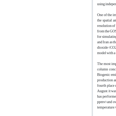
using indepen
One of the im
the spatial a
resolution o
from the GOS
for simulatin
and Iran as t
dioxide (CO2)
model with a 
The most imp
column conce
Biogenic emis
production an
fourth place 
August, it wa
has performed
ppmv) and ov
temperature, 