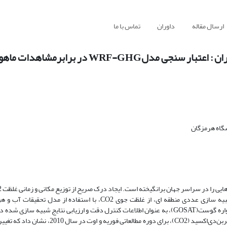
ارسال مقاله
داوران
تماس با ما
شگاه هرمزگان
منطقه ای، یک چالش فنی حیاتی برای تحقیقات تغییرات آب و هوایی است. شبیه سازی عددی منطقه ای، از غلظت جوی CO2، با 
شیمی(WRF-GHG) انجام شد. اطلاعات XCO2 بازیابی شده از مشاهدات ماهواره گوست(GOSAT)، به ‌عنوان اطلاعات کنترل دقت و ارزیابی نتایج
CO2 استفاده گردید. عملکرد شبیه‌سازی‌‌ها در پیش‌بینی غلظت گاز گلخانه‌ای کربن‌دی‌اکسید (CO2)، ب