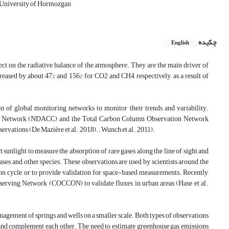
 University of Hormozgan
چکیده
English
t on the radiative balance of the atmosphere. They are the main driver of
creased by about 47% and 156% for CO2 and CH4, respectively, as a result of
on of global monitoring networks to monitor their trends and variability.
ion Network (NDACC) and the Total Carbon Column Observation Network
ations (De Mazière et al., 2018). ; Wunch et al., 2011).
unlight to measure the absorption of rare gases along the line of sight and
ses and other species. These observations are used by scientists around the
n cycle, or to provide validation for space-based measurements. Recently,
rving Network (COCCON) to validate fluxes in urban areas (Hase et al.,
nagement of springs and wells on a smaller scale. Both types of observations
 and complement each other. The need to estimate greenhouse gas emissions