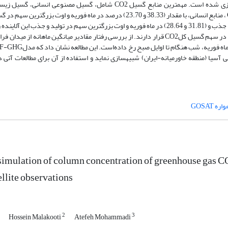
زمانی متغییرهای هواشناسی به خوبی برای دما، باد و رطوبت نسبی، شبیه‌سازی شده است. مهمترین منابع گسیل CO2 شامل، گس
آتش‌سوزی و گسیل اقیانوسی می-باشد. در بین منابع گسیل غلظت ستونیCO2 ، منابع انسانی، با مقدار (38.33 و 23.70) درصد در ماه فوریه
را دارند. گسیل بایوژنیک ، بعد از گسیل انسانی، با مقدار (24.08 و 46.64) درصد جذب و (31.81 و 28.64) در ماه فوریه و اوت بزرگترین سهم در تولید 
آتش‌سوزی و اقیانوسی برای آلاینده CO2، به ترتیب در سومین و چهارمین رتبه در سهم گسیل کلCO2 قرار دارند. از بررسی رفتار مقادیر میانگین م
آسیا (منطقه خاورمیانه-ایران) شبیهسازی نماید و استفاده از آن برای مطالعات آتی در
ره GOSAT
imulation of column concentration of greenhouse gas 
lite observations
2
3
Hossein Malakooti
Atefeh Mohammadi