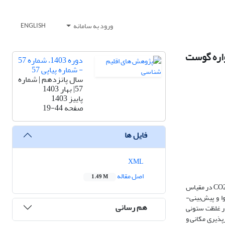
ورود به سامانه
ENGLISH
دوره 1403، شماره 57
- شماره پیاپی 57
سال پانزدهم | شماره
57| بهار 1403
پاییز 1403
صفحه
19-44
فایل ها
XML
اصل مقاله
1.49 M
به عنوان یکی از عوامل مهم گرمایش جهانی، غلظت CO2 و تغییرات آن حساسیت‌هایی را در سراسر جهان برانگیخته است. ایجاد درک صریح از توزیع مکانی و زمانی غلظت CO2 در مقیاس
استفاده از مدل تحقیقات آب و هوا و پیش‌بینی-
هم رسانی
 شبیه سازی شده در غلظت ستونی
رای دوره مطالعاتی فوریه و اوت در سال 2010، نشان داد که تغییرپذیری مکانی و