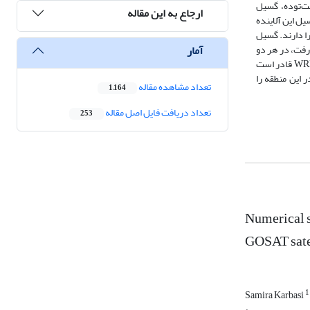
یل مصنوعی انسانی، گسیل زیست‌توده، گسیل
ارجاع به این مقاله
 و اوت بزرگترین سهم در گسیل این آلاینده
و جذب این آلاینده را دارند. گسیل
آمار
اهانه از میدان فرارفت، در هر دو
ماه فوریه و اوت، روی ایران مشخص گردید که مقادیر ماکزیمم فرارفت CO2در ماه فوریه، شب هنگام تا اوایل صبح رخ داده‌است. این مطالعه نشان داد که مدلWRF-GHG قادر است
 این منطقه را
تعداد مشاهده مقاله
1,164
تعداد دریافت فایل اصل مقاله
253
Numerical s
GOSAT satel
1
Samira Karbasi