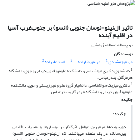
تاثیر ال‌نینو-نوسان جنوبی (انسو) بر جنوب‌غرب آسیا
در اقلیم آینده
نوع مقاله : مقاله پژوهشی
نویسندگان
2
2
1
مریم جمشیدی
مریم رضازاده
امید علیزاده
1
دانشجوی دکتری هواشناسی، دانشکده علوم و فنون دریایی و جوی، دانشگاه
هرمزگان، بندرعباس.
2
دکتری فیزیک هواشناسی، دانشیار گروه علوم غیر زیستی و جوی، دانشکده
علوم و فنون دریایی، دانشگاه هرمزگان، بندرعباس.
چکیده
چکیده :
دورپیوندها مهم‌ترین عوامل اثرگذار بر نوسان‌ها و تغییرات اقلیمی
بین‌سالانه در یک منطقه می‌باشند، که ال‌نینو-نوسان جنوبی (اﻧﺴﻮ)
ﺑﺮﺟﺴﺘﻪ-ﺗﺮﯾﻦ آنها است. در دهه‌های اخیر تغییراتی در فراوانی و شدت