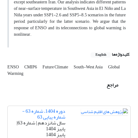
except southeastern Iran. Our analysis indicates different patterns
of near-surface temperature in Southwest Asia in El Niño and La
Niña years under SSP1-2.6 and SSP5-8.5 scenarios in the future
period, particularly for the latter scenario. We argue that the
response of ENSO and its teleconnections to global warming is
nonlinear.
کلیدواژه‌ها
English
ENSO
CMIP6
Future Climate
South-West Asia
Global
Warming
مراجع
دوره 1404، شماره 63 -
شماره پیاپی 63
سال شانزدهم | شماره 63|
پاییز 1404
پاییز 1404