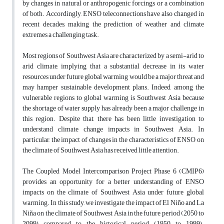
by changes in natural or anthropogenic forcings or a combination
of both. Accordingly, ENSO teleconnections have also changed in
recent decades, making the prediction of weather and climate
extremes a challenging task.
Most regions of Southwest Asia are characterized by a semi-arid to
arid climate, implying that a substantial decrease in its water
resources under future global warming would be a major threat and
may hamper sustainable development plans. Indeed, among the
vulnerable regions to global warming is Southwest Asia because
the shortage of water supply has already been a major challenge in
this region. Despite that, there has been little investigation to
understand climate change impacts in Southwest Asia. In
particular, the impact of changes in the characteristics of ENSO on
the climate of Southwest Asia has received little attention.
The Coupled Model Intercomparison Project Phase 6 (CMIP6)
provides an opportunity for a better understanding of ENSO
impacts on the climate of Southwest Asia under future global
warming. In this study, we investigate the impact of El Niño and La
Niña on the climate of Southwest Asia in the future period (2050 to
2099) compared to the historical period (1950 to 1999).