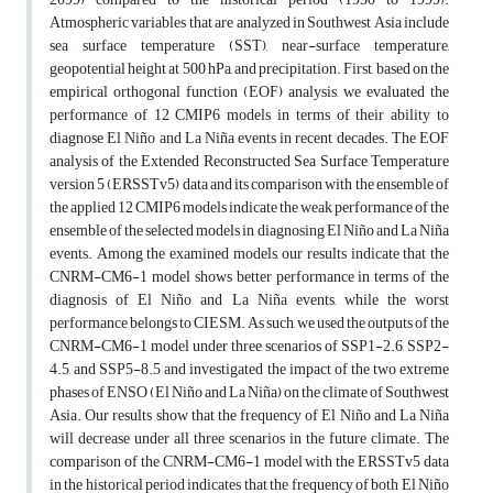
Atmospheric variables that are analyzed in Southwest Asia include
sea surface temperature (SST), near-surface temperature,
geopotential height at 500 hPa, and precipitation. First, based on the
empirical orthogonal function (EOF) analysis, we evaluated the
performance of 12 CMIP6 models in terms of their ability to
diagnose El Niño and La Niña events in recent decades. The EOF
analysis of the Extended Reconstructed Sea Surface Temperature
version 5 (ERSSTv5) data and its comparison with the ensemble of
the applied 12 CMIP6 models indicate the weak performance of the
ensemble of the selected models in diagnosing El Niño and La Niña
events. Among the examined models, our results indicate that the
CNRM-CM6-1 model shows better performance in terms of the
diagnosis of El Niño and La Niña events, while the worst
performance belongs to CIESM. As such, we used the outputs of the
CNRM-CM6-1 model under three scenarios of SSP1-2.6, SSP2-
4.5, and SSP5-8.5 and investigated the impact of the two extreme
phases of ENSO (El Niño and La Niña) on the climate of Southwest
Asia. Our results show that the frequency of El Niño and La Niña
will decrease under all three scenarios in the future climate. The
comparison of the CNRM-CM6-1 model with the ERSSTv5 data
in the historical period indicates that the frequency of both El Niño