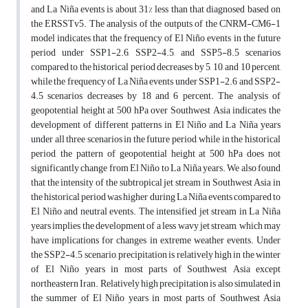
and La Niña events is about 31% less than that diagnosed based on
the ERSSTv5. The analysis of the outputs of the CNRM-CM6-1
model indicates that the frequency of El Niño events in the future
period under SSP1-2.6, SSP2-4.5, and SSP5-8.5 scenarios
compared to the historical period decreases by 5, 10, and 10 percent,
while the frequency of La Niña events under SSP1-2.6 and SSP2-
4.5 scenarios decreases by 18 and 6 percent. The analysis of
geopotential height at 500 hPa over Southwest Asia indicates the
development of different patterns in El Niño and La Niña years
under all three scenarios in the future period, while in the historical
period, the pattern of geopotential height at 500 hPa does not
significantly change from El Niño to La Niña years. We also found
that the intensity of the subtropical jet stream in Southwest Asia in
the historical period was higher during La Niña events compared to
El Niño and neutral events. The intensified jet stream in La Niña
years implies the development of a less wavy jet stream, which may
have implications for changes in extreme weather events. Under
the SSP2-4.5 scenario, precipitation is relatively high in the winter
of El Niño years in most parts of Southwest Asia except
northeastern Iran. Relatively high precipitation is also simulated in
the summer of El Niño years in most parts of Southwest Asia