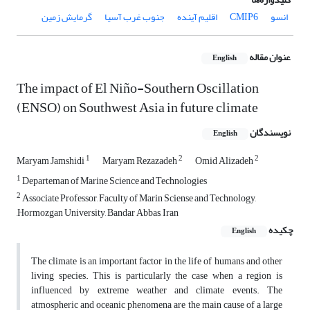
انسو
CMIP6
اقلیم آینده
جنوب غرب آسیا
گرمایش زمین
عنوان مقاله
English
The impact of El Niño-Southern Oscillation
(ENSO) on Southwest Asia in future climate
نویسندگان
English
1
2
2
Maryam Jamshidi
Maryam Rezazadeh
Omid Alizadeh
1
Departeman of Marine Science and Technologies
2
Associate Professor, Faculty of Marin Sciense and Technology,
,Hormozgan University, Bandar Abbas, Iran
چکیده
English
The climate is an important factor in the life of humans and other
living species. This is particularly the case when a region is
influenced by extreme weather and climate events. The
atmospheric and oceanic phenomena are the main cause of a large