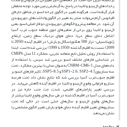
رخدادهای ال‌نینو و لانینا در پاسخ به گرمایش زمین مورد توجه محققان
قرار گرفته است. هرگونه تغییر در الگوی چرخه انسو در مناطق حاره‌ای
اقیانوس آرام می‌تواند منجر به تغییر در الگوی واداشت‌های دورپیوندی
آن شود. در مطالعه پیش‌رو الگوهای دورپیوندی دو فاز اصلی انسو، یعنی
ال‌نینو و لانینا روی برخی از متغیرهای جوی منطقه جنوب غرب آسیا
(شامل دمای سطح دریا، دمای هوای نزدیک سطح زمین، ارتفاع
ژئوپتانسیلی- تراز 500 هکتوپاسکال و بارش) در اقلیم آینده (2050 تا
2099) نسبت به اقلیم گذشته (1950 تا 1999) بررسی شده است. ابتدا
با استفاده از روش تحلیل تابع متعامد تجربی، عملکرد 12 مدل CMIP6
در شناسایی فازهای مختلف انسو بررسی شد سپس، با استفاده از
داده‌های مدل CNRM-CM6-1 به‌عنوان مدلی با بهترین عملکرد، تحت
سه سناریویSSP1-2.6، SSP2-4.5 و SSP5-8.5، تاثیر فازهای انسو بر
اقلیم جنوب‌غرب آسیا بررسی شد که نتایج نشان داد تحت هرسه
سناریو فراوانی وقوع ال‌نینو و لانینا در اقلیم آینده کاهش می‌یابد. در
بررسی تغییر پارامترهای اقلیمی، شدت جت جنب حاره نیز در
جنوب‌غرب آسیا در اقلیم گذشته در طی سال‌های وقوع لانینا بیشتر از
سال‌های وقوع ال‌نینو و سال‌های خنثی است در حالی که تحت
سناریوهای تغییر اقلیم آینده دمای هوا و بارش تغییر الگوی مشخصی را
نشان نمی‌دهد.
کلیدواژه‌ها