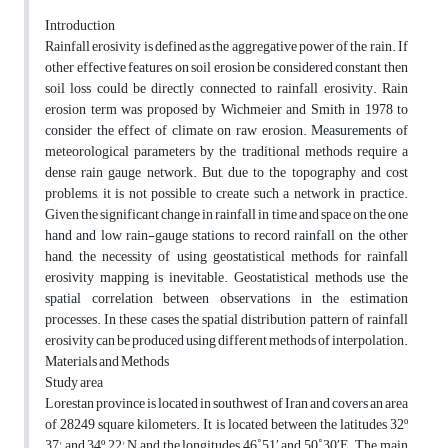
Introduction
Rainfall erosivity is defined as the aggregative power of the rain. If
other effective features on soil erosion be considered constant then
soil loss could be directly connected to rainfall erosivity. Rain
erosion term was proposed by Wichmeier and Smith in 1978 to
consider the effect of climate on raw erosion. Measurements of
meteorological parameters by the traditional methods require a
dense rain gauge network. But, due to the topography and cost
problems, it is not possible to create such a network in practice.
Given the significant change in rainfall in time and space on the one
hand and low rain-gauge stations to record rainfall on the other
hand, the necessity of using geostatistical methods for rainfall
erosivity mapping is inevitable. Geostatistical methods use the
spatial correlation between observations in the estimation
processes. In these cases the spatial distribution pattern of rainfall
erosivity can be produced using different methods of interpolation.
Materials and Methods
Study area
Lorestan province is located in southwest of Iran and covers an area
of 28249 square kilometers. It is located between the latitudes 32º
37' and 34º 22' N and the longitudes 46˚51ʹ and 50˚30ʹE. The main