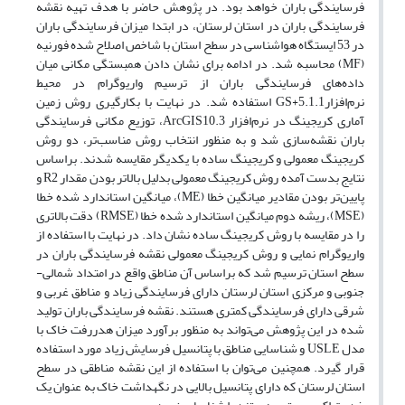
فرسایندگی باران خواهد بود. در پژوهش حاضر با هدف تهیه نقشه
فرسایندگی باران در استان لرستان، در ابتدا میزان فرسایندگی باران
در 53 ایستگاه‌ هواشناسی در سطح استان با شاخص اصلاح شده فورنیه
(MF) محاسبه شد. در ادامه برای نشان دادن همبستگی مکانی میان
داده‌های فرسایندگی باران از ترسیم واریوگرام در محیط
نرم‌افزارGS+5.1.1 استفاده شد. در نهایت با بکارگیری روش زمین
آماری کریجینگ در نرم‌افزار ArcGIS10.3، توزیع مکانی فرسایندگی
باران نقشه‌سازی شد و به منظور انتخاب روش مناسب‌تر، دو روش
کریجینگ معمولی و کریجینگ ساده با یکدیگر مقایسه شدند. براساس
نتایج بدست آمده روش کریجینگ معمولی بدلیل بالاتر بودن مقدار R2 و
پایین‌تر بودن مقادیر میانگین خطا (ME)، میانگین استاندارد شده خطا
(MSE)، ریشه دوم میانگین استاندارد شده خطا (RMSE) دقت بالاتری
را در مقایسه با روش کریجینگ ساده نشان داد. در نهایت با استفاده از
واریوگرام نمایی و روش کریجینگ معمولی نقشه فرسایندگی باران در
سطح استان ترسیم شد که براساس آن مناطق واقع در امتداد شمالی-
جنوبی و مرکزی استان لرستان دارای فرسایندگی زیاد و مناطق غربی و
شرقی دارای فرسایندگی کمتری هستند. نقشه فرسایندگی باران تولید
شده در این پژوهش می‌تواند به منظور برآورد میزان هدررفت خاک با
مدل USLE و شناسایی مناطق با پتانسیل فرسایش زیاد مورد استفاده
قرار گیرد. همچنین می‌توان با استفاده از این نقشه مناطقی در سطح
استان لرستان که دارای پتانسیل بالایی در نگهداشت خاک به عنوان یک