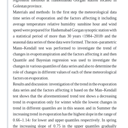
regression methods at Hashemabad Gorgan station located in
Golestan province.
Materials and methods: In the first step, the meteorological data
time series of evaporation, and the factors affecting it including
average temperature, relative humidity, sunshine hour and wind
speed were prepared for Hashemabad Gorgan synoptic station with
a statistical period of more than 30 years (1984-2018) and the
seasonal data series of these data were formed. The non-parametric
Mann-Kendall test was performed to investigate the trend of
changes in evapotranspiration and the factors affecting it and then
Quantile and Bayesian regression was used to investigate the
changes in various quantiles of data series and also to determine the
role of changes in different values of each of these meteorological
factors on evaporation.
Results and discussion: investigation of the trend in the evaporation
data series and the factors affecting it based on the Man-Kendall
test shows that the aforementioned trend test shows a decreasing
trend in evaporation only for winter, while the lowest changes in
trend in different quantiles are in this season, and in Summer the
increasing trend in evaporation has the highest slope in the range of
0.66-1.14% for lower and upper quantiles, respectively. In spring,
the increasing slope of 0.75 in the upper quantiles gradually