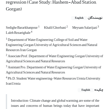
regression (Case Study: Hashem-Abad Station,
Gorgan)
نویسندگان
English
1
2
3
Sedighe Bararkhanpour
Khalil Ghorbani
Meysam Salarijazi
4
Laleh Rezaeighale
1
Department of Water Engineering, College of Soil and Water
Engineering, Gorgan University of Agricultural Sciences and Natural
Resources, Iran, Gorgan
2
Associate Prof. Department of Water Engineering, Gorgan University of
Agricultural Sciences and Natural Resources
3
Assistant Pro. Department of Water Engineering, Gorgan University of
Agricultural Sciences and Natural Resources
4
Ph.D. Student, Water engineering-Water Resources, Urmia University,
Iran,Urmia
چکیده
English
Introduction: Climate change and global warming are some of the
issues and concerns of human beings today that have important