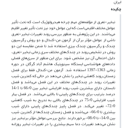
ایران
چکیده
تبخیر-تعرق از مؤلفه‌های مهم چرخه هیدرولوژیک است که تحت تأثیر
عوامل مختلف اقلیمی است که این عوامل خود نیز تحت تأثیر تغییر اقلیم
می‌باشند. در این پژوهش به منظور بررسی روند تغییرات تبخیر-تعرق
ناشی از عوامل مؤثر برآن از آزمون من-کندال و دو روش رگرسیون
چندک و رگرسیون چندک بیزی استفاده شد تا ضمن مقایسه این دو
روش در تشخیص روند در چندک‌های مختلف سری زمانی تبخیر-تعرق،
دلیل احتمالی آن نیز مشخص شود. برای این منظور از سری‌های فصلی
داده‌های هواشناسی ایستگاه سینوپتیک هاشم آباد گرگان در دوره
زمانی 1363-1397 استفاده شد. آزمون من-کندال فقط برای فصل
زمستان روند کاهشی تبخیر را نشان می‌دهد در حالی که کمترین شیب
تغییرات روند در چندک‌های مختلف در این فصل می‌باشد و فصل
تابستان دارای بیشترین شیب روند افزایشی تبخیر بین 66/0 تا 14/1
درصد بترتیب برای چندک‌های پایینی تا بالایی می‌باشد. در فصل بهار
شیب افزایشی 75/0 در چندک‌های بالایی به تدریج به شیب کاهشی
72/0- تغییر می‌کند. در فصل پاییز چندک‌های پایینی دارای شیب
بیشتری تا 66/0- می‌باشند و فصل زمستان چندک‌ها از کمترین شیب
بین 14/0- تا 08/0- برخوردارند. نتایج بررسی عوامل مؤثر برتبخیر نیز
نشان می‌دهد تغییرات دما سهم بیشتری را در تغییرات تبخیر روزانه