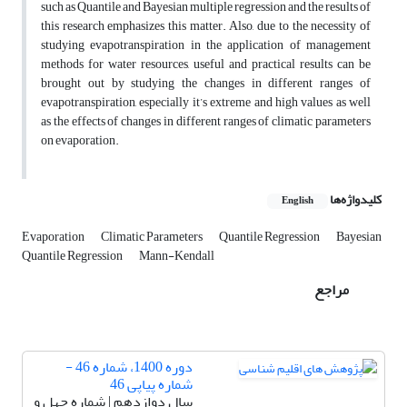
such as Quantile and Bayesian multiple regression and the results of
this research emphasizes this matter. Also, due to the necessity of
studying evapotranspiration in the application of management
methods for water resources, useful and practical results can be
brought out by studying the changes in different ranges of
evapotranspiration, especially it’s extreme and high values as well
as the effects of changes in different ranges of climatic parameters
on evaporation.
کلیدواژه‌ها
English
Evaporation
Climatic Parameters
Quantile Regression
Bayesian
Quantile Regression
Mann-Kendall
مراجع
دوره 1400، شماره 46 -
شماره پیاپی 46
سال دوازدهم | شماره چهل و