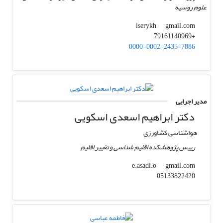
علوم روسیه
gmail.com
iserykh
+79161140969
0000-0002-2435-7886
مدیر اجرایی
دکتر ابراهیم اسعدی اسکویی
هواشناسی کشاورزی
رییس پژوهشکده اقلیم شناسی و تغییر اقلیم
gmail.com
e.asadi.o
05133822420