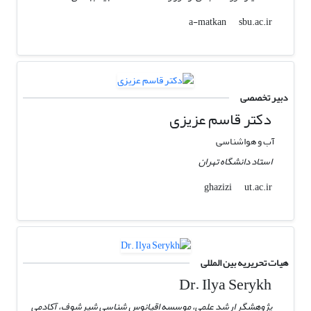
sbu.ac.ir
a-matkan
دبیر تخصصی
دکتر قاسم عزیزی
آب و هواشناسی
استاد دانشگاه تهران
ut.ac.ir
ghazizi
هیات تحریریه بین المللی
Dr. Ilya Serykh
پژوهشگر ارشد علمی، موسسه اقیانوس شناسی شیرشوف، آکادمی