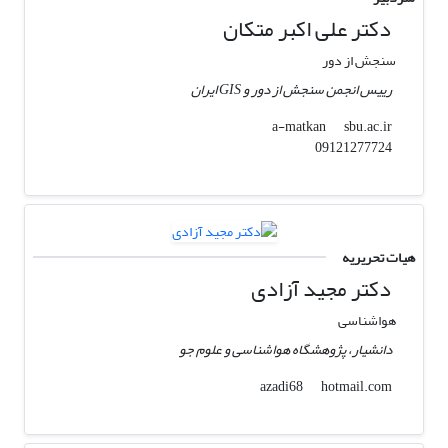
دکتر علی اکبر متکان
سنجش از دور
رییس انجمن سنجش از دور و GIS ایران
sbu.ac.ir
a-matkan
09121277724
هیات تحریریه
دکتر مجید آزادی
هواشناسی
دانشیار، پژوهشگاه هواشناسی و علوم جو
hotmail.com
azadi68