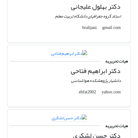
دکتر بهلول علیجانی
استاد گروه جغرافیای دانشگاه تربیت معلم
gmail.com
bralijani
هیات تحریریه
دکتر ابراهیم فتاحی
دانشیار پژوهشکده هواشناسی
yahoo.com
ebfat2002
هیات تحریریه
دکتر حسن لشکری