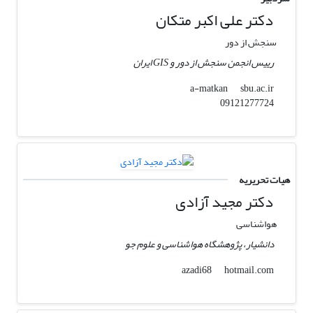
دکتر علی اکبر متکان
سنجش از دور
رییس انجمن سنجش از دور و GIS ایران
sbu.ac.ir
a-matkan
09121277724
هیات تحریریه
دکتر مجید آزادی
هواشناسی
دانشیار، پژوهشگاه هواشناسی و علوم جو
hotmail.com
azadi68