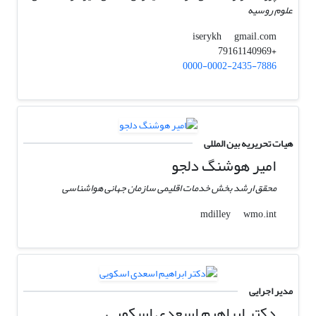
علوم روسیه
gmail.com
iserykh
+79161140969
0000-0002-2435-7886
هیات تحریریه بین المللی
امیر هوشنگ دلجو
محقق ارشد بخش خدمات اقلیمی سازمان جهانی هواشناسی
wmo.int
mdilley
مدیر اجرایی
دکتر ابراهیم اسعدی اسکویی