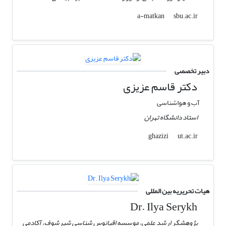
sbu.ac.ir
a-matkan
دبیر تخصصی
دکتر قاسم عزیزی
آب و هواشناسی
استاد دانشگاه تهران
ut.ac.ir
ghazizi
هیات تحریریه بین المللی
Dr. Ilya Serykh
پژوهشگر ارشد علمی، موسسه اقیانوس شناسی شیرشوف، آکادمی