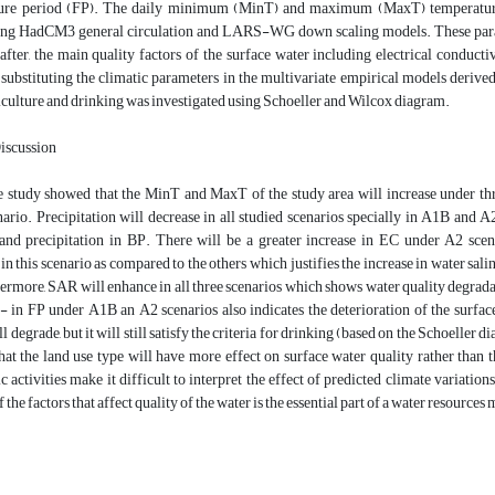
ture period (FP). The daily minimum (MinT) and maximum (MaxT) temperatures
ing HadCM3 general circulation and LARS-WG down scaling models. These param
fter, the main quality factors of the surface water including electrical conduct
substituting the climatic parameters in the multivariate empirical models derived
iculture and drinking was investigated using Schoeller and Wilcox diagram.
Discussion
he study showed that the MinT and MaxT of the study area will increase under th
ario. Precipitation will decrease in all studied scenarios specially in A1B and A2
and precipitation in BP. There will be a greater increase in EC under A2 scena
 in this scenario as compared to the others which justifies the increase in water sal
hermore, SAR will enhance in all three scenarios which shows water quality degra
n FP under A1B an A2 scenarios also indicates the deterioration of the surface 
l degrade, but it will still satisfy the criteria for drinking (based on the Schoeller
at the land use type will have more effect on surface water quality rather than t
 activities make it difficult to interpret the effect of predicted climate variatio
 the factors that affect quality of the water is the essential part of a water resourc