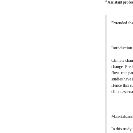
4
Assistant profes
Extended abs
Introduction
Climate chan
change. Predi
flow-rate pat
studies have 
Hence, this s
climate scen
Materials an
In this study