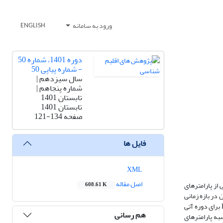
ورود به سامانه
ENGLISH
دوره 1401، شماره 50
- شماره پیاپی 50
سال سیزدهم |
شماره پنجاهم |
تابستان 1401
تابستان 1401
صفحه
121-134
فایل ها
XML
اصل مقاله
از پارامترهای
608.61 K
در بازه زمانی
(پایه) 2013-1993 تحت مدل بزرگ مقیاس گردش عمومی جو HadCM3 شبیه سازی و با استفاده از مدل ریز مقیاس‌گردانی LARS-WG و سناریو های A1B ، A2 و B1 برای دوره آتی
هم رسانی
سبه پارامترهای