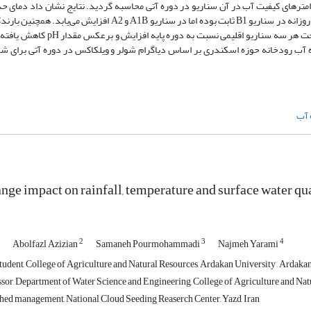
امترهای کیفیت آب در آن سناریو در دوره آتی محاسبه گردید. نتایج نشان داد دمای حد
دوره آتی تحت هر سه سناریو روند افزایشی خواهد داشت و روند دمای حداکثر روزانه در سناریو B1 ثابت بوده اما در سناری
کاهشی داشته که اثر مستقیم بر کیفیت آب دارد. بر اساس نتایج، مقدار EC تحت ه
یمی بررسی شده آب رودخانه حوزه اسکندری بر اساس دیاگرام شولر و ویلکاکس در دوره آتی برای
 آب
nge impact on rainfall, temperature and surface water qu
2
3
4
Abolfazl Azizian
Samaneh Pourmohammadi
Najmeh Yarami
udent, College of Agriculture and Natural Resources, Ardakan University , Ardakan
sor, Department of Water Science and Engineering, College of Agriculture and Natu
hed management, National Cloud Seeding Reaserch Center, Yazd, Iran