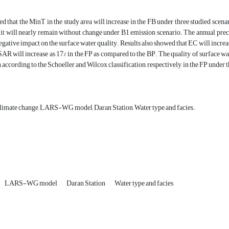
d that the MinT in the study area will increase in the FB under three studied sce
 it will nearly remain without change under B1 emission scenario. The annual preci
egative impact on the surface water quality. Results also showed that EC will increas
SAR will increase as 17% in the FP as compared to the BP. The quality of surface wat
n according to the Schoeller and Wilcox classification, respectively, in the FP under 
imate change, LARS-WG model, Daran Station, Water type and facies.
LARS-WG model
Daran Station
Water type and facies