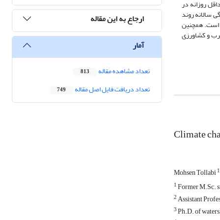
اقل روزانه در
و A1B و A2 افزایش می‌یابد. همچنین بارندگی سالانه روند
ارجاع به این مقاله
ر سه سناریو اقلیمی نسبت به دوره پایه افزایش و برعکس مقدار pH کاهش یافته است. همچنین
 شرب و کشاورزی
آمار
تعداد مشاهده مقاله
813
تعداد دریافت فایل اصل مقاله
749
Climate cha
1
Mohsen Tollabi
1
Former M.Sc. st
2
Assistant Profes
3
Ph.D. of waters