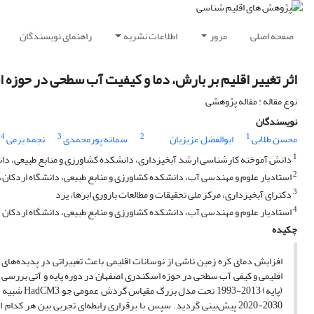
صفحه اصلی
مرور
اطلاعات نشریه
راهنمای نویسندگان
اثر تغییر اقلیم بر بارش، دما و کیفیت آب سطحی در حوزه
نوع مقاله : مقاله پژوهشی
نویسندگان
4
3
2
1
محسن طلابی
ابوالفضل عزیزیان
سمانه پورمحمدی
نجمه یرمی
1
دانش آموخته کارشناسی ارشد آبخیزداری، دانشکده کشاورزی و منابع طبیعی، دان
2
استادیار علوم و مهندسی آب، دانشکده کشاورزی و منابع طبیعی، دانشگاه اردکان، 
3
دکترای آبخیزداری، مرکز ملی تحقیقات و مطالعات باروری ابرها، یزد
4
استادیار علوم و مهندسی آب، دانشکده کشاورزی و منابع طبیعی، دانشگاه اردکان
چکیده
افزایش دمای کره زمین ناشی از نوسانات اقلیمی باعث تغییراتی در پدیده‌های
اقلیمی و کیفی آب سطحی در حوزه اسکندری اصفهان در دوره پایه و آتی بررسی شد.
2030-2020 پیش‌بینی گردید. سپس با برقراری رابطه‌ای تجربی بین هر کد