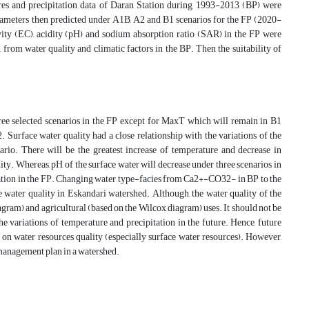
 and precipitation data of Daran Station during 1993-2013 (BP) were
eters then predicted under A1B, A2 and B1 scenarios for the FP (2020-
ivity (EC), acidity (pH) and sodium absorption ratio (SAR) in the FP were
 from water quality and climatic factors in the BP. Then the suitability of
ree selected scenarios in the FP except for MaxT which will remain in B1
. Surface water quality had a close relationship with the variations of the
rio. There will be the greatest increase of temperature and decrease in
inity. Whereas, pH of the surface water will decrease under three scenarios in
dation in the FP. Changing water type-facies from Ca2+-CO32- in BP to the
water quality in Eskandari watershed. Although, the water quality of the
 diagram) and agricultural (based on the Wilcox diagram) uses. It should not be
he variations of temperature and precipitation in the future. Hence, future
ns on water resources quality (especially surface water resources). However,
es management plan in a watershed.