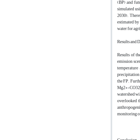
(BP) and fu
simulated us
2030). Therea
estimated by 
water for agr
Results and 
Results of t
emission scen
temperature 
precipitation
the FP. Furt
Mg2+-CO32- i
watershed wil
overlooked th
anthropogenic
monitoring of