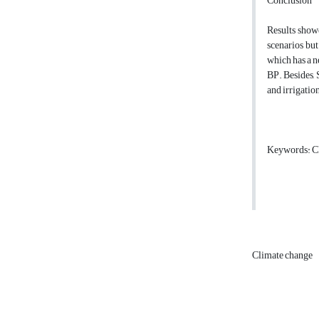
Conclusion
Results showe
scenarios but
which has a n
BP. Besides, 
and irrigatio
Keywords: Cl
Climate change