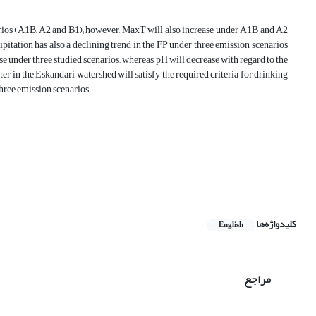
narios (A1B, A2 and B1); however, MaxT will also increase under A1B and A2
pitation has also a declining trend in the FP under three emission scenarios
e under three studied scenarios; whereas, pH will decrease with regard to the
er in the Eskandari watershed will satisfy the required criteria for drinking
three emission scenarios.
کلیدواژه‌ها
English
مراجع