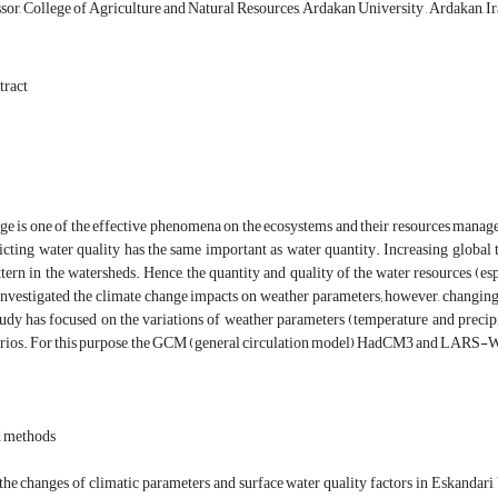
sor, College of Agriculture and Natural Resources, Ardakan University , Ardakan, I
tract
ge is one of the effective phenomena on the ecosystems and their resources manag
cting water quality has the same important as water quantity. Increasing global 
tern in the watersheds. Hence, the quantity and quality of the water resources (es
investigated the climate change impacts on weather parameters; however, changing i
tudy has focused on the variations of weather parameters (temperature and precipi
arios. For this purpose, the GCM (general circulation model) HadCM3 and LARS-W
d methods
, the changes of climatic parameters and surface water quality factors in Eskandari 