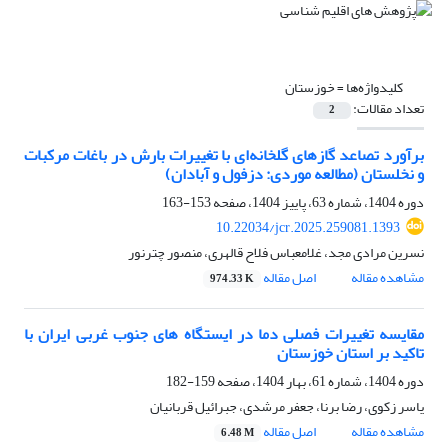
کلیدواژه‌ها =
خوزستان
تعداد مقالات:
2
برآورد تصاعد گازهای گلخانه‌ای با تغییرات بارش در باغات مرکبات
و نخلستان (مطالعه موردی: دزفول و آبادان)
دوره 1404، شماره 63، پاییز 1404، صفحه
153-163
10.22034/jcr.2025.259081.1393
نسرین مرادی مجد، غلامعباس فلاح قالهری، منصور چترنور
مشاهده مقاله
اصل مقاله
974.33 K
مقایسه تغییرات فصلی دما در ایستگاه های جنوب غربی ایران با
تاکید بر استان خوزستان
دوره 1404، شماره 61، بهار 1404، صفحه
159-182
یاسر زکوی، رضا برنا، جعفر مرشدی، جبرائیل قربانیان
مشاهده مقاله
اصل مقاله
6.48 M