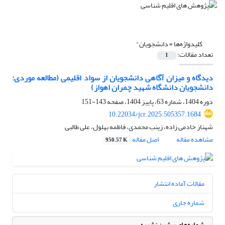
کلیدواژه‌ها =
دانشجویان"
تعداد مقالات:
1
دیدگاه و میزان آگاهی دانشجویان از سواد اقلیمی (مطالعه موردی:
دانشجویان دانشگاه شهید چمران اهواز)
دوره 1404، شماره 63، پاییز 1404، صفحه
143-151
10.22034/jcr.2025.505357.1684
شهناز خادمی زاده، زینب محمدی، فاظمه بهلول، علی طالبی
مشاهده مقاله
اصل مقاله
950.57 K
مقالات آماده انتشار
شماره جاری
شماره‌های پیشین نشریه