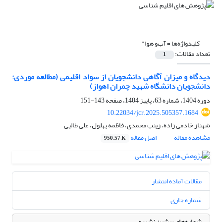
کلیدواژه‌ها =
آب‌و هوا"
تعداد مقالات:
1
دیدگاه و میزان آگاهی دانشجویان از سواد اقلیمی (مطالعه موردی:
دانشجویان دانشگاه شهید چمران اهواز)
دوره 1404، شماره 63، پاییز 1404، صفحه
143-151
10.22034/jcr.2025.505357.1684
شهناز خادمی زاده، زینب محمدی، فاظمه بهلول، علی طالبی
مشاهده مقاله
اصل مقاله
950.57 K
مقالات آماده انتشار
شماره جاری
شماره‌های پیشین نشریه