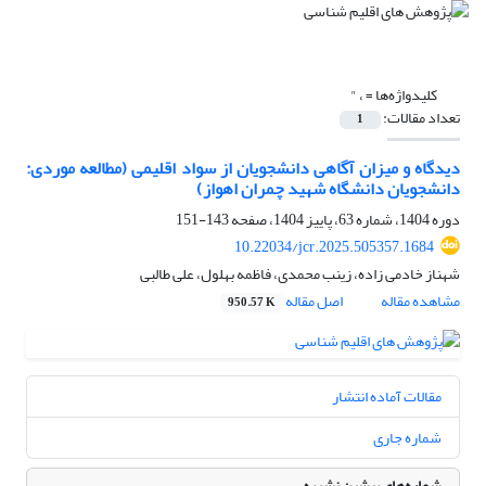
کلیدواژه‌ها =
، "
تعداد مقالات:
1
دیدگاه و میزان آگاهی دانشجویان از سواد اقلیمی (مطالعه موردی:
دانشجویان دانشگاه شهید چمران اهواز)
دوره 1404، شماره 63، پاییز 1404، صفحه
143-151
10.22034/jcr.2025.505357.1684
شهناز خادمی زاده، زینب محمدی، فاظمه بهلول، علی طالبی
مشاهده مقاله
اصل مقاله
950.57 K
مقالات آماده انتشار
شماره جاری
شماره‌های پیشین نشریه