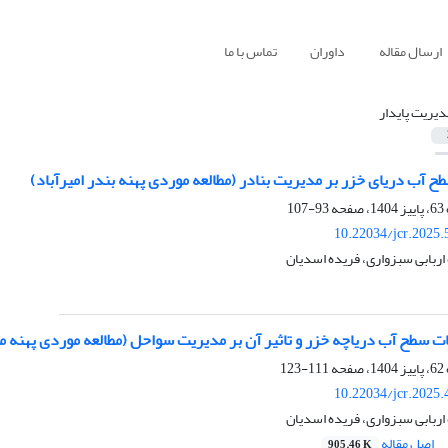
ارسال مقاله
داوران
تماس با ما
دیریت پایدار
طح آب دریای خزر بر مدیریت بنادر (مطالعه موردی پهنه بندر امیرآباد)
93-107
10.22034/jcr.2025
 اربابی سبزواری، فریده اسدیان
ات سطح آب دریاچه خزر و تاثیر آن بر مدیریت سواحل (مطالعه موردی پهنه م
111-123
10.22034/jcr.2025
 اربابی سبزواری، فریده اسدیان
اصل مقاله
905.46 K