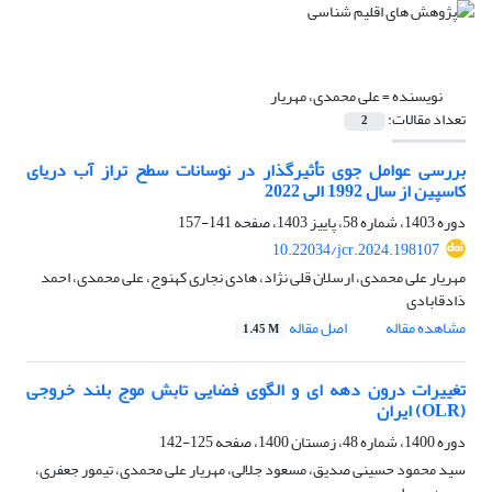
نویسنده =
علی محمدی، مهریار
تعداد مقالات:
2
بررسی عوامل جوی تأثیرگذار در نوسانات سطح تراز آب دریای
کاسپین از سال 1992 الی 2022
دوره 1403، شماره 58، پاییز 1403، صفحه
141-157
10.22034/jcr.2024.198107
مهریار علی محمدی، ارسلان قلی نژاد، هادی نجاری کهنوج، علی محمدی، احمد
ذادقابادی
مشاهده مقاله
اصل مقاله
1.45 M
تغییرات درون دهه ای و الگوی فضایی تابش موج بلند خروجی
(OLR) ایران
دوره 1400، شماره 48، زمستان 1400، صفحه
125-142
سید محمود حسینی صدیق، مسعود جلالی، مهریار علی محمدی، تیمور جعفری،