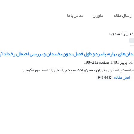
ارسال مقاله
داوران
تماس با ما
غعلی زاده، مجید
دان‌های بهاره، پاییزه و طول فصل بدون یخبندان و بررسی احتمال رخداد آن
212-199
یم اسعدی اسکویی، توران حسین زاده، مجید چراغعلی زاده، منصوره کوهی
اصل مقاله
943.04 K