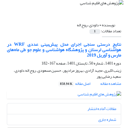
نویسنده =
داودی، روح اله
تعداد مقالات:
1
نتایج درستی سنجی اجرای مدل پیش‌بینی عددی WRF در
هواشناسی لرستان و پژوهشگاه هواشناسی و علوم جو طی ماه‌های
مارس و آوریل 2019
دوره 1401، شماره 50، تابستان 1401، صفحه
167-182
زینب اکبری، مجید آزادی، بهروز مرادپور، حسین مسعودی، روح اله داودی،
سعید رضایی پور
مشاهده مقاله
اصل مقاله
858.94 K
مقالات آماده انتشار
شماره جاری