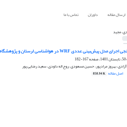
ارسال مقاله
داوران
تماس با ما
دی، مجید
 WRF در هواشناسی لرستان و پژوهشگاه هواشناسی و علوم جو طی ماه‌های مارس و آوریل 2019
167-182
آزادی، بهروز مرادپور، حسین مسعودی، روح اله داودی، سعید رضایی پور
اصل مقاله
858.94 K