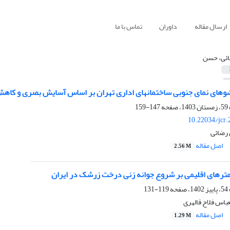
ارسال مقاله
داوران
تماس با ما
ئی، حسن
شوهای نمای جنوبی ساختمانهای اداری تهران بر اساس آسایش بصری و کا
147-159
10.22034/jcr
 رضائی
اصل مقاله
2.56 M
مترهای اقلیمی بر شروع جوانه زنی درخت زرشک در ایران
119-131
باس فلاح قالهری
اصل مقاله
1.29 M