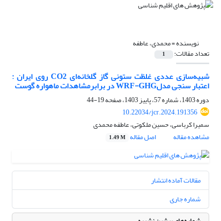
نویسنده =
محمدی، عاطفه
تعداد مقالات:
1
شبیه‌سازی‌ عددی غلظت ستونی گاز گلخانه‌ای CO2 روی ایران :
اعتبار سنجی مدلWRF-GHG در برابرمشاهدات ماهواره گوست
دوره 1403، شماره 57، پاییز 1403، صفحه
19-44
10.22034/jcr.2024.191356
سمیرا کرباسی، حسین ملکوتی، عاطفه محمدی
مشاهده مقاله
اصل مقاله
1.49 M
مقالات آماده انتشار
شماره جاری
شماره‌های پیشین نشریه