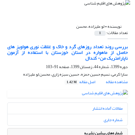
نویسنده =
لو علیزاده، محسن
تعداد مقالات:
1
بررسی روند تعداد روزهای گرد و خاک و غلظت نوری هواویز های
حاصل از ماهواره در استان خوزستان با استفاده از آزمون‌
ناپارامتریک من- کندال
دوره 1399، شماره 44، زمستان 1399، صفحه
91-103
سارا کرمی، نسیم حسین حمزه، حسین سبزه زاری، محسن لو علیزاده
مشاهده مقاله
اصل مقاله
1.42 M
مقالات آماده انتشار
شماره جاری
شماره‌های پیشین نشریه