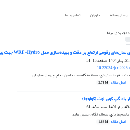
ارسال مقاله
داوران
تماس با ما
دمجتهدی، نیما
می ارتفاع بر دقت و بهینه‌سازی مدل WRF-Hydro جهت پیش‌بینی وقوع سیل در حوضه‌ی آبریز پلرود
15-31
10.22034/jcr.2025
نیما فریدمجتهدی، سمانه نگاه، محمدامین مداح، پروین غفاریان
اصل مقاله
2.71 M
 باد گپ کویر لوت (کولوجا)
45-61
قاسم عزیزی، سمانه نگاه، حسین عابد
اصل مقاله
1.83 M