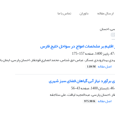
ارسال مقاله
داوران
تماس با ما
سی، احسان
یر اقلیم بر مشخصات امواج در سواحل خلیج فارس
157-175
دی بهداروندی عسکر، عباس حق شناس، محمد انصاری قوجقار، احسان پارسی، ایمان بابا
اصل مقاله
1.84 M
ی برآورد نیاز آبی گیاهان فضای سبز شهری
43-56
ر، احسان پارسی، عبدالمجید لیاقت، علی سلاجقه
اصل مقاله
975.98 K