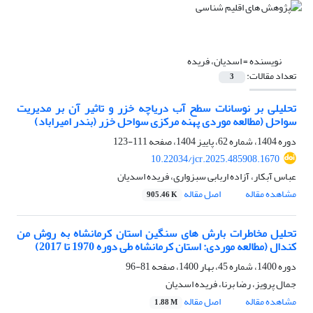
نویسنده =
اسدیان، فریده
تعداد مقالات:
3
تحلیلی بر نوسانات سطح آب دریاچه خزر و تاثیر آن بر مدیریت
سواحل (مطالعه موردی پهنه مرکزی سواحل خزر (بندر امیراباد)
دوره 1404، شماره 62، پاییز 1404، صفحه
111-123
10.22034/jcr.2025.485908.1670
عباس آبکار، آزاده اربابی سبزواری، فریده اسدیان
مشاهده مقاله
اصل مقاله
905.46 K
تحلیل مخاطرات بارش های سنگین استان کرمانشاه به روش من
کندال (مطالعه موردی: استان کرمانشاه طی دوره 1970 تا 2017)
دوره 1400، شماره 45، بهار 1400، صفحه
81-96
جمال پرویز، رضا برنا، فریده اسدیان
مشاهده مقاله
اصل مقاله
1.88 M