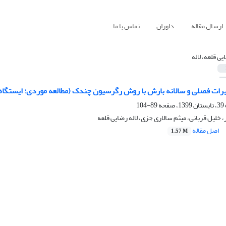
ارسال مقاله
داوران
تماس با ما
یی قلعه، لاله
یرات فصلی و سالانه بارش با روش رگرسیون چندک (مطالعه موردی: ایستگاه 
89-104
 خلیل قربانی، میثم سالاری جزی، لاله رضایی قلعه
اصل مقاله
1.57 M