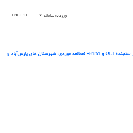
ورود به سامانه
ENGLISH
پایش دمای سطح زمین و بررسی رابطه کاربری اراضی با دمای سطح با استفاده از تصاویر سنجنده OLI و ETM+ (مطالعه موردی: شهرستان های پارس‌آباد و