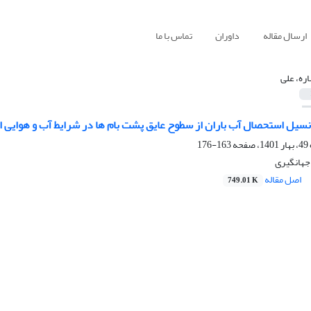
ارسال مقاله
داوران
تماس با ما
ره، علی
نسیل استحصال آب باران از سطوح عایق پشت بام ها در شرایط آب و هوایی ا
163-176
جهانگیری
اصل مقاله
749.01 K