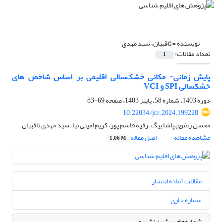
نویسنده =
ثاقبیان، سید مهدی
تعداد مقالات:
1
پایش زمانی- مکانی خشک‌سالی اﻗﻠﯿﻤﯽ بر اساس شاخص های
خشکسالی SPI و VCI
دوره 1403، شماره 58، پاییز 1403، صفحه
69-83
10.22034/jcr.2024.199228
محسن رضوی پاشا بیگ، رقیه قاسم پور، کریم امینی نیا، سید مهدی ثاقبیان
مشاهده مقاله
اصل مقاله
1.06 M
مقالات آماده انتشار
شماره جاری
شماره‌های پیشین نشریه