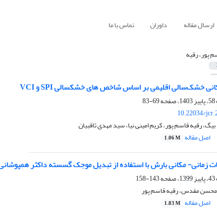
ارسال مقاله
داوران
تماس با ما
م پور، رقیه
نی خشک‌سالی اﻗﻠﯿﻤﯽ بر اساس شاخص های خشکسالی SPI و VCI
69-83
10.22034/jcr
گ، رقیه قاسم پور، کریم امینی نیا، سید مهدی ثاقبیان
اصل مقاله
1.06 M
- مکانی بارش با استفاده از تبدیل موجک گسسته داکثر همپوشانی (MODWT) و ابزار خوشه‌بندی مکا
143-158
محسن مقدس، رقیه قاسم پور
اصل مقاله
1.83 M