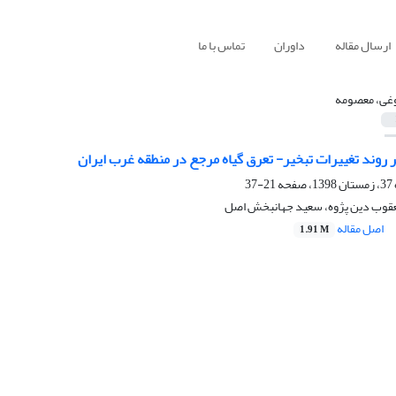
ارسال مقاله
داوران
تماس با ما
غی، معصومه
بر روند تغییرات تبخیر- تعرق گیاه مرجع در منطقه‌ غرب ایران
21-37
قوب دین پژوه، سعید جهانبخش اصل
اصل مقاله
1.91 M