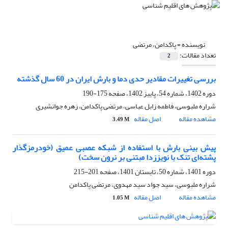
نویسنده =
پاکدامن، مرتضی
تعداد مقالات:
2
بررسی تغییرات مقادیر حدی دما و بارش ایران در 60 سال گذشته
دوره 1402، شماره 54، پاییز 1402، صفحه
175-190
شراره ملبوسی، فاطمه زابل عباسی، مرتضی پاکدامن، زهره جوانشیری
مشاهده مقاله
اصل مقاله
3.49 M
پیش بینی بارش با استفاده از شبکه عصبی عمیق (خودرمزگذار
پشته‌ای تنک با نویززدا مبتنی بر نرون سخت)
دوره 1401، شماره 50، تابستان 1401، صفحه
201-215
شراره ملبوسی، سید جواد سید مهدوی، مرتضی پاکدامن
مشاهده مقاله
اصل مقاله
1.05 M