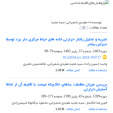
نویسنده =
مفیدی شمیرانی، سید مجید
تعداد مقالات:
3
تجزیه و تحلیل رفتار حرارتی خانه های حیاط مرکزی دار یزد توسط
دیزاین بیلدر
دوره 1403، شماره 57، پاییز 1403، صفحه
79-99
10.22034/jcr.2024.193717
وحید حسین زاده، سید مجید مفیدی شمیرانی، غلامحسین ناصری
مشاهده مقاله
اصل مقاله
2.38 M
بررسی میزان مطابقت بناهای خاک‌پناه میمند با اقلیم آن از لحاظ
آسایش حرارتی
دوره 1399، شماره 43، پاییز 1399، صفحه
171-189
امیررضا خاکسار، سید مجید مفیدی شمیرانی، محمود نیکخواه شهمیرزادی
مشاهده مقاله
اصل مقاله
1.42 M