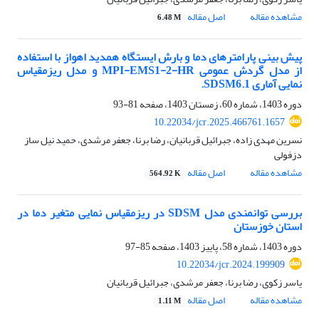
مشاهده مقاله
اصل مقاله
6.48 M
پیش بینی پارامترهای دما و بارش ایستگاه همدید اهواز با استفاده
از مدل گردش عمومی MPI-EMS1-2-HR و مدل ریزمقیاس
نمایی آماری SDSM6.1.
دوره 1403، شماره 60، زمستان 1403، صفحه
81-93
10.22034/jcr.2025.466761.1657
نسرین مهدی زاده، جبرائیل قربانیان، رضا برنا، جعفر مرشدی، حمید نیل ساز
دزفولی
مشاهده مقاله
اصل مقاله
564.92 K
بررسی توانمندی مدل SDSM در ریزمقیاس نمایی متغیر دما در
استان خوزستان
دوره 1403، شماره 58، پاییز 1403، صفحه
85-97
10.22034/jcr.2024.199909
یاسر زکوی، رضا برنا، جعفر مرشدی، جبرائیل قربانیان
مشاهده مقاله
اصل مقاله
1.11 M