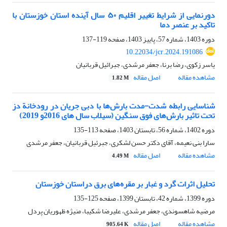
دورنمایی از شرایط تغییر اقلیم ۵۰ سال آینده استان خوزستان با
تاکید بر عنصر دما
دوره 1403، شماره 57، پاییز 1403، صفحه
119-137
10.22034/jcr.2024.191086
یاسر زکوی، رضا برنا، جعفر مرشدی، جبرائیل قربانیان
مشاهده مقاله
اصل مقاله
1.82 M
شناسایی رابطه شدت-مدت بارش‌ها با دبی جریان در رودخانة دز
تحت تاثیر بارش‌های فوق سنگین (سیلاب سال های 2016و 2019)
دوره 1402، شماره 56، تابستان 1403، صفحه
113-135
سارا بنی نعیمه، آقای دکتر حسن لشکری، جبرئیل قربانیان، جعفر مرشدی
مشاهده مقاله
اصل مقاله
4.49 M
تحلیل اثرات گرد و غبار بر مقره‌های برق دراستان خوزستان
دوره 1399، شماره 42، تابستان 1399، صفحه
125-135
مرضیه شاهسوندی، جعفر مرشدی، علیرضا شکیبا، منیژه ظهوریان پردل
مشاهده مقاله
اصل مقاله
905.64 K