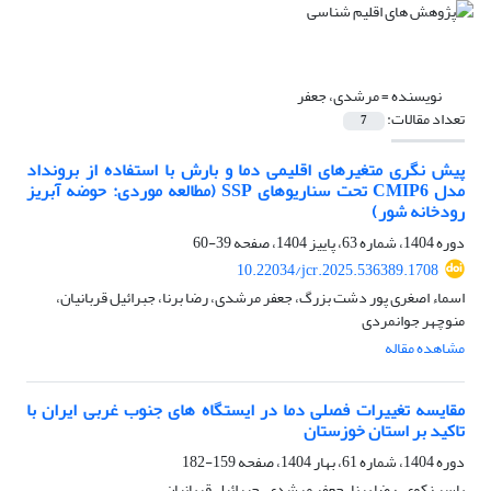
نویسنده =
مرشدی، جعفر
تعداد مقالات:
7
پیش نگری متغیرهای اقلیمی دما و بارش با استفاده از برونداد
مدل CMIP6 تحت سناریوهای SSP (مطالعه موردی: حوضه آبریز
رودخانه شور)
دوره 1404، شماره 63، پاییز 1404، صفحه
39-60
10.22034/jcr.2025.536389.1708
اسماء اصغری پور دشت بزرگ، جعفر مرشدی، رضا برنا، جبرائیل قربانیان،
منوچهر جوانمردی
مشاهده مقاله
مقایسه تغییرات فصلی دما در ایستگاه های جنوب غربی ایران با
تاکید بر استان خوزستان
دوره 1404، شماره 61، بهار 1404، صفحه
159-182
یاسر زکوی، رضا برنا، جعفر مرشدی، جبرائیل قربانیان