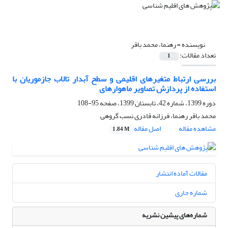
نویسنده =
رهنما، محمد باقر
تعداد مقالات:
1
بررسی ارتباط متغیرهای اقلیمی و سطح آبدار تالاب جازموریان با
استفاده از پردازش تصاویر ماهواره‏ای
دوره 1399، شماره 42، تابستان 1399، صفحه
95-108
محمد باقر رهنما، فرزانه قادری نسب گروهی
مشاهده مقاله
اصل مقاله
1.84 M
مقالات آماده انتشار
شماره جاری
شماره‌های پیشین نشریه