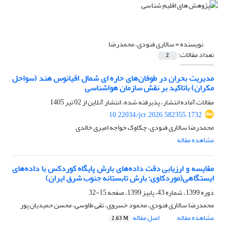
نویسنده =
سالاری فنودی، محمدرضا
تعداد مقالات:
2
مدیریت بحران در طوفان‌های حاره ای شمال اقیانوس هند (سواحل
مکران) باتاکید بر نقش سازمان هواشناسی
مقالات آماده انتشار، پذیرفته شده، انتشار آنلاین از
02 تیر 1405
10.22034/jcr.2026.582355.1732
محمدرضا سالاری فنودی، چکاوک خواجه امیری خالدی
مشاهده مقاله
مقایسه و ارزیابی دقت داده‌های بارش پایگاه کوردکس با داده‌های
ایستگاهی(موردکاوی: بارش تابستانه جنوب شرق ایران)
دوره 1399، شماره 43، پاییز 1399، صفحه
15-32
محمدرضا سالاری فنودی، محمود خسروی، تقی طاوسی، محسن حمیدیان پور
مشاهده مقاله
اصل مقاله
2.63 M