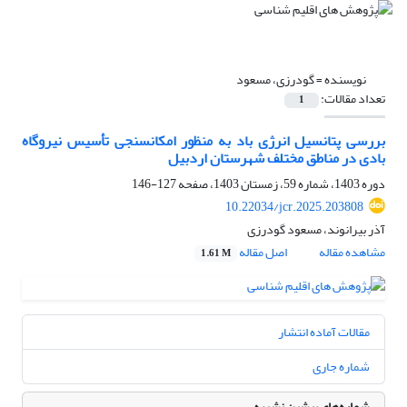
نویسنده =
گودرزی، مسعود
تعداد مقالات:
1
بررسی پتانسیل انرژی باد به منظور امکان‎سنجی تأسیس نیروگاه
بادی در مناطق مختلف شهرستان اردبیل
دوره 1403، شماره 59، زمستان 1403، صفحه
127-146
10.22034/jcr.2025.203808
آذر بیرانوند، مسعود گودرزی
مشاهده مقاله
اصل مقاله
1.61 M
مقالات آماده انتشار
شماره جاری
شماره‌های پیشین نشریه