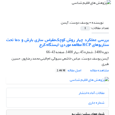
نویسنده =
یوسف دوست، آیسن
تعداد مقالات:
1
بررسی عملکرد چهار روش کوچک‌مقیاس سازی بارش و دما تحت
سناریوهای RCP مطالعه موردی: ایستگاه کرج
دوره 1400، شماره 45، بهار 1400، صفحه
43-66
آیسن یوسف دوست، عباس خاشعی سیوکی، ام البنی محمد رضاپور، حسین
طبری
مشاهده مقاله
اصل مقاله
2.46 M
مقالات آماده انتشار
شماره جاری
شماره‌های پیشین نشریه