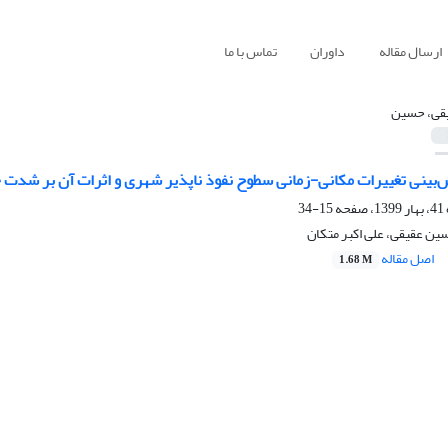
ارسال مقاله
داوران
تماس با ما
قی، حسین
ش‌بینی تغییرات مکانی-زمانی سطوح نفوذ ناپذیر شهری و اثرات آن بر شدت 
15-34
ین عقیقی، علی اکبر متکان
اصل مقاله
1.68 M