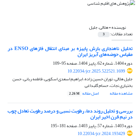
نویسنده =
هلالی، جلیل
تعداد مقالات:
3
تحلیل ناهنجاری بارش پاییزه بر مبنای انتقال فازهای ENSO در
مقیاس حوضه‌های آبریز ایران
دوره 1404، شماره 62، پاییز 1404، صفحه
95-109
10.22034/jcr.2025.522521.1699
جلیل هلالی، توران حسین زاده، ابراهیم اسعدی اسکویی، فاطمه ربانی، حسن
بختیاری نجات، حسام گلبداغی
مشاهده مقاله
اصل مقاله
2.26 M
بررسی و تحلیل روند دما، رطوبت نسبی و درصد رطوبت تعادل چوب
در نیم قرن اخیر ایران
دوره 1403، شماره 57، پاییز 1403، صفحه
181-195
10.22034/jcr.2024.193429