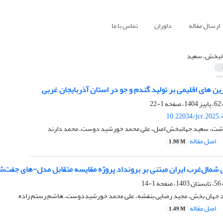
ارسال مقاله
داوران
تماس با ما
نبخش، سعید
رین های اقلیمی بر تولید گندم و جو در استان آذربایجان غربی
1-22
10.22034/jcr.2025
شت، سعید جهانبخش اصل، علی محمد خورشید دوست، محمد دارند
اصل مقاله
1.98 M
مال‌غرب ایران مبتنی بر برونداد پروژه مقایسه متقابل مدل-های جفت‌شده ف
1-14
ید جهان بخش، مجید رضایی بنفشه، علی محمد خورشیددوست، هاشم رستم زاده
اصل مقاله
1.49 M