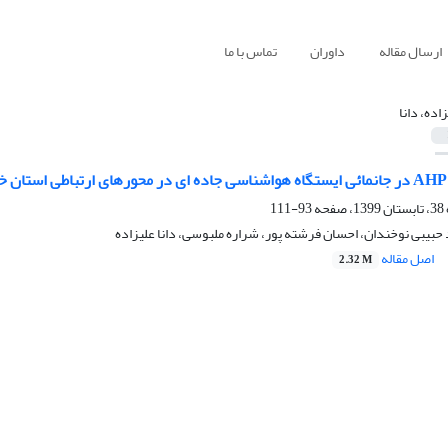
ارسال مقاله
داوران
تماس با ما
اده، دانا
93-111
بیبی نوخندان، احسان فرشته پور، شراره ملبوسی، دانا علیزاده
اصل مقاله
2.32 M