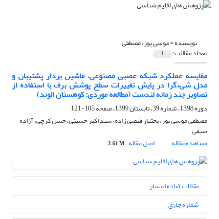
نویسنده =
موسی پور، مصطفی
تعداد مقالات:
1
مقایسه عملکرد شبکه عصبی مصنوعی، ماشین بردار پشتیبان و
مدل شیءگرا در پایش تغییرات سطح پوشش برف با استفاده از
تصاویر چند زمانه لندست (مطالعه موردی: کوهستان الوند)
دوره 1398، شماره 39، تابستان 1399، صفحه
105-121
مصطفی موسی پور، بختیار فیضی زاده، سید اکبر حسینی، حسن کرچی، آزاده
سیفی
مشاهده مقاله
اصل مقاله
2.61 M
مقالات آماده انتشار
شماره جاری