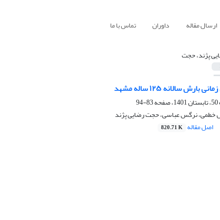
ارسال مقاله
داوران
تماس با ما
یی پژند، حجت
ارش سالانه ۱۲۵ ساله مشهد
83-94
ل خطمی، نرگس عباسی، حجت رضایی پژند
اصل مقاله
820.71 K