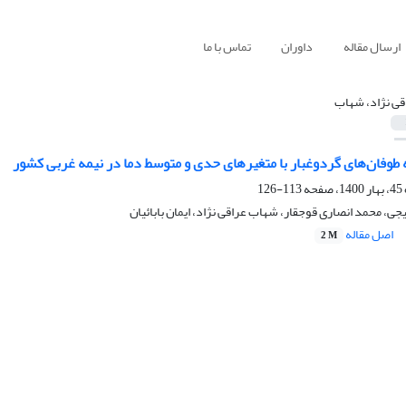
ارسال مقاله
داوران
تماس با ما
قی نژاد، شهاب
طوفان‌های گردوغبار با متغیرهای حدی و متوسط دما در نیمه غربی کشور
113-126
جی، محمد انصاری قوجقار، شهاب عراقی نژاد، ایمان بابائیان
اصل مقاله
2 M