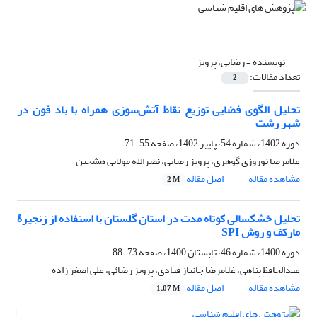
نویسنده =
رضایی، پرویز
تعداد مقالات:
2
تحلیل الگوی فضایی توزیع نقاط آتش‌سوزی همراه با باد فون در
شهر رشت
دوره 1402، شماره 54، پاییز 1402، صفحه
55-71
غلامرضا نوروزی گوهری، پرویز رضایی، نصرالله مولایی هشجین
مشاهده مقاله
اصل مقاله
2 M
تحلیل خشکسالی کوتاه مدت در استان گلستان با استفاده از زنجیرۀ
مارکف و روش SPI
دوره 1400، شماره 46، تابستان 1400، صفحه
73-88
عبدالحافظ پناهی، غلامرضا جانباز قبادی، پرویز رضائی، علی اصغر زاده
مشاهده مقاله
اصل مقاله
1.07 M