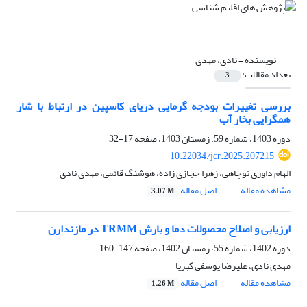
نویسنده =
نادی، مهدی
تعداد مقالات:
3
بررسی تغییرات بودجه گرمایی دریای کاسپین در ارتباط با شار
همگرایی بخار آب
دوره 1403، شماره 59، زمستان 1403، صفحه
17-32
10.22034/jcr.2025.207215
الهام داوری توچاهی، زهرا حجازی زاده، هوشنگ قائمی، مهدی نادی
مشاهده مقاله
اصل مقاله
3.07 M
ارزیابی و اصلاح محصولات دما و بارش TRMM در مازندارن
دوره 1402، شماره 55، زمستان 1402، صفحه
147-160
مهدی نادی، علیرضا یوسفی کبریا
مشاهده مقاله
اصل مقاله
1.26 M