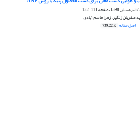
 و هوایی دشت مغان برای کشت محصول پنبه با روش ANP
111-122
د صفریان زنگیر، زهرا قاسم آبادی
اصل مقاله
739.22 K